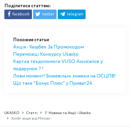
Поділитися статтею:
facebook
twitter
telegram
Похожие статьи
Акція - Кешбек За Промокодом
Переможці Конкурсу Ukasko
Картка техдопомоги VUSO Assistance у
подарунок ? !
Лови момент! Божевільні знижки на ОСЦПВ!
Що таке "Бонус Плюс" у Приват24
UKASKO
Статті
🚩 Новини та Акції - Ukasko
Зомбі-акція від Мілоан