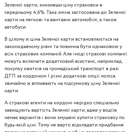
Зеленої карти, знизивши ціну страховки в
середньому 4,6%. Така зміна застосована до Зеленої
карти на легкові та вантажні автомобілі, а також
автобуси.
В цілому ж ціна Зеленої карти встановлюється на
законодавчому рівні та повинна бути однаковою у
всіх страхових компаній. Але іноді страхові компанії
можуть включати додатковий асистанс, наприклад,
покупку квитків на громадський транспорт в разі
ДТП за кордоном. І різні додаткові опції поліса
звичайно ж впливають на підсумкову ціну Зеленої
карти.
А страхові агенти на кордоні нерідко спеціально
завищують вартість Зеленої карти, адже у водіїв
немає варіантів і вони змушені купити страховку по
будь-якій ціні. Тому не варто відкладати придбання