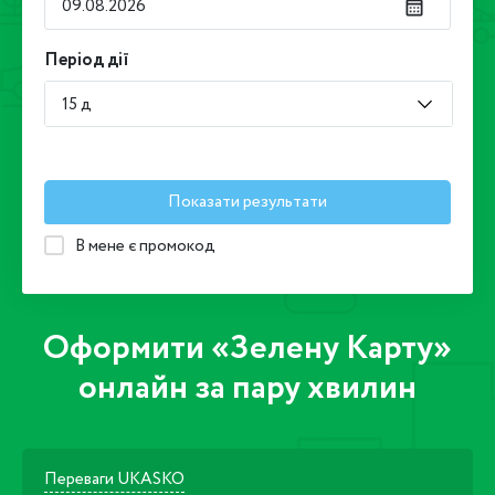
Період дії
15 д
Показати результати
В мене є промокод
Оформити «Зелену Карту»
онлайн за пару хвилин
Переваги UKASKO