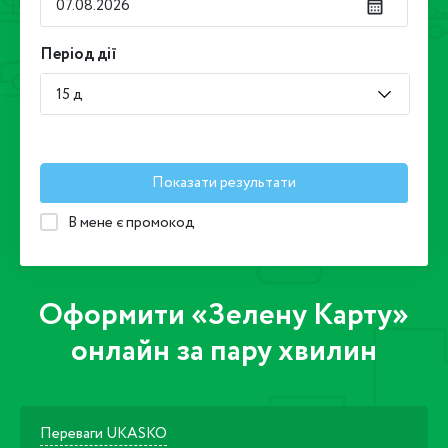
Період дії
15 д
Показати результати
В мене є промокод
Оформити «Зелену Карту»
онлайн за пару хвилин
Переваги UKASKO