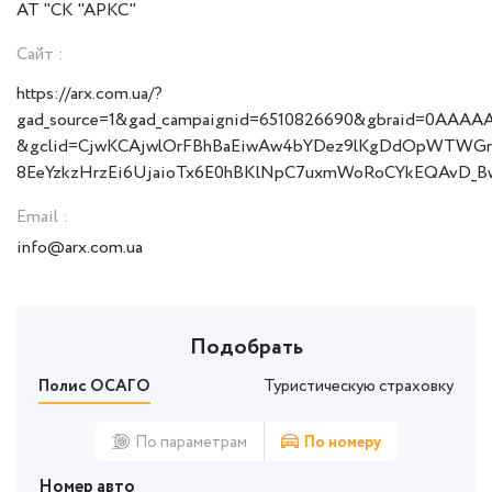
АТ "СК "АРКС"
Сайт :
https://arx.com.ua/?
gad_source=1&gad_campaignid=6510826690&gbraid=0AA
&gclid=CjwKCAjwlOrFBhBaEiwAw4bYDez9lKgDdOpWTWGr
8EeYzkzHrzEi6UjaioTx6E0hBKlNpC7uxmWoRoCYkEQAvD_B
Email :
info@arx.com.ua
Подобрать
Полис ОСАГО
Туристическую страховку
По параметрам
По номеру
Номер авто