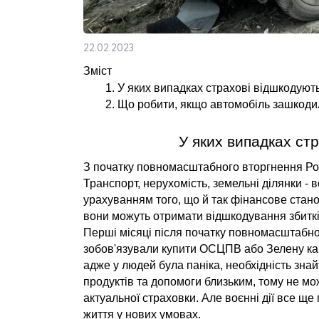
22.02.2023
Зміст
У яких випадках страхові відшкодуют
Що робити, якщо автомобіль зашкоди
У яких випадках ст
З початку повномасштабного вторгнення Росі
Транспорт, нерухомість, земельні ділянки - вс
урахуванням того, що й так фінансове станов
вони можуть отримати відшкодування збитків
Перші місяці після початку повномасштабног
зобов'язували купити ОСЦПВ або Зелену карт
адже у людей була паніка, необхідність знай
продуктів та допомоги близьким, тому не мо
актуальної страховки. Але воєнні дії все щ
життя у нових умовах.