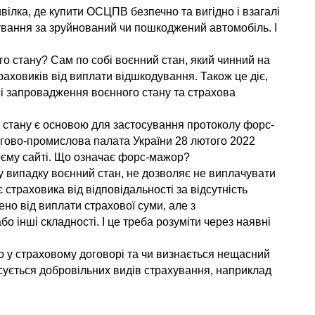
вілка, де купити ОСЦПВ безпечно та вигідно і взагалі 
вання за зруйнований чи пошкоджений автомобіль. І 
о стану? Сам по собі воєнний стан, який чинний на 
раховиків від виплати відшкодування. Також це діє, 
 запровадження воєнного стану та страхова 
 стану є основою для застосування протоколу форс-
ргово-промислова палата України 28 лютого 2022 
воєму сайті. Що означає форс-мажор?
 випадку воєнний стан, не дозволяє не виплачувати 
траховика від відповідальності за відсутність 
но від виплати страхової суми, але з 
 інші складності. І це треба розуміти через наявні 
о у страховому договорі та чи визнається нещасний 
ується добровільних видів страхування, наприклад 