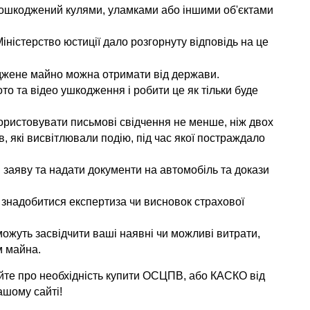
пошкоджений кулями, уламками або іншими об'єктами 
іністерство юстиції дало розгорнуту відповідь на це 
джене майно можна отримати від держави.
о та відео ушкодження і робити це як тільки буде 
ористовувати письмові свідчення не менше, ніж двох 
в, які висвітлювали подію, під час якої постраждало 
 заяву та надати документи на автомобіль та докази 
знадобитися експертиза чи висновок страхової 
 можуть засвідчити ваші наявні чи можливі витрати, 
м майна.
айте про необхідність купити ОСЦПВ, або КАСКО від 
ашому сайті!