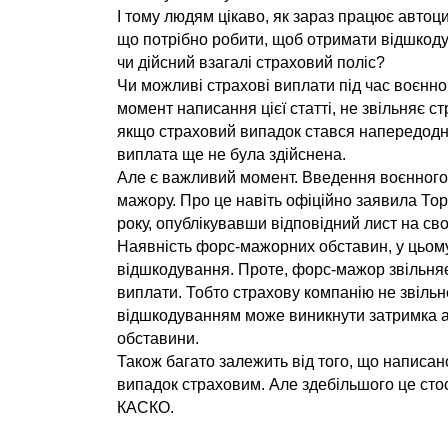
І тому людям цікаво, як зараз працює автоци
що потрібно робити, щоб отримати відшкоду
чи дійсний взагалі страховий поліс?
Чи можливі страхові виплати під час воєнног
момент написання цієї статті, не звільняє ст
якщо страховий випадок стався напередодні
виплата ще не була здійснена.
Але є важливий момент. Введення воєнного
мажору. Про це навіть офіційно заявила То
року, опублікувавши відповідний лист на с
Наявність форс-мажорних обставин, у цьому
відшкодування. Проте, форс-мажор звільняє с
виплати. Тобто страхову компанію не звільне
відшкодуванням може виникнути затримка або
обставини.
Також багато залежить від того, що написан
випадок страховим. Але здебільшого це стос
КАСКО.