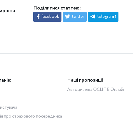
Поділитися статтею:
ирівна
facebook
twitter
telegram
1
панію
Наші пропозиції
Автоцивілка ОСЦПВ Онлайн
истувача
ія про страхового посередника