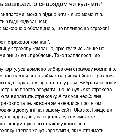
ль зашкодило снарядом чи кулями?
 виплатами, можна відзначити кілька моментів.
ти з відшкодуванням;
с-мажорною обставиною, що впливає на страхові 
ті страхової компанії.
ійну страхову компанію, орієнтуючись лише на 
ми виникнуть проблеми. Таке траплялося і до 
 карту, усвідомлено вибираючи страхову компанію, 
ке положення вона займає на ринку, і його страховик 
ти відшкодування зростають у рази. Вибрати хорошу 
отрібно просто розуміти, що не будь-яка страхова 
 та виплатить страховку. А так уся необхідна 
трахових та те, як вони змінювалися протягом 
ховиків доступні на нашому сайті Ukasko. І якщо ви 
ступні відразу ж у картці товару і ви зможете 
 і на інформацію про страхову компанію.
ховку. І тепер хочуть зрозуміти, як їм отримати 