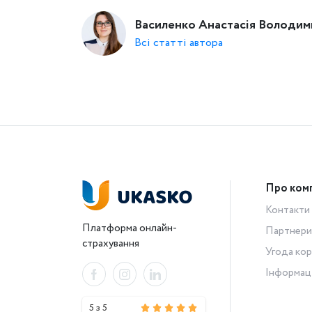
Василенко Анастасія Володим
Всі статті автора
Про ком
Контакти
Платформа онлайн-
Партнери
страхування
Угода кор
Інформац
5 з 5