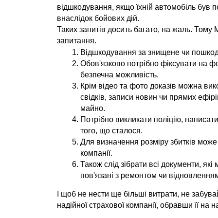
відшкодування, якщо їхній автомобіль був 
внаслідок бойових дій.
Таких запитів досить багато, на жаль. Тому М
запитання.
Відшкодування за знищене чи пошко
Обов'язково потрібно фіксувати на фот
безпечна можливість.
Крім відео та фото доказів можна вик
свідків, записи новин чи прямих ефірі
майно.
Потрібно викликати поліцію, написати
того, що сталося.
Для визначення розміру збитків може 
компанії.
Також слід зібрати всі документи, які
пов'язані з ремонтом чи відновлення
І щоб не нести ще більші витрати, не забув
надійної страхової компанії, обравши її на н