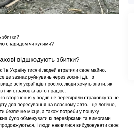
ь збитки?
ло снарядом чи кулями?
рахові відшкодують збитки?
ї в Україну тисячі людей втратили своє майно. 
е це зазнає руйнувань через воєнні дії. І з 
ище всіх українців просіло, люди хочуть знати, як 
 і чи страховка авто працює.
о вторгнення у водіїв не перевіряли страховку та не 
у для пересування на власному авто. І це логічно, 
ти безпечне місце, а також потреби у пошуку 
жна було обмежувати їх перевірками та вимогами 
е продовжуються, і люди навчилися вибудовувати своє 