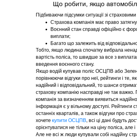
Що робити, якщо автомобі
Підбиваючи підсумки ситуації зі страховими
Страхова компанія має право затягну
Воєнний стан справді офіційно є фор
виплати;
Багато що залежить від відповідальнос
Тобто, якщо людина спочатку вибрала ненад
вартість поліса, то швидше за все з виплата
введення воєнного стану.
Якщо водій купував поліс ОСЦПВ або Зелену
порівнюючи відгуки про неї, рейтинги і те, я
надійний і відповідальний, то шанси отрима
страхову компанію насправді не так важко. П
компанія за визначенням виявиться надійною
інформація є у вільному доступі. Рейтинги с
останніх кварталів, а також відгуки про стра
хочете 
купити ОСЦПВ
, всі ці дані будуть до
орієнтуватися не тільки на ціну поліса, але
Але не всі ж люди купували собі надійну стра