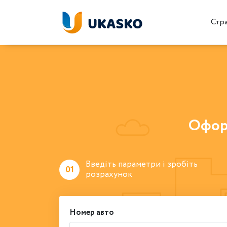
Стр
Офор
Введіть параметри і зробіть
01
розрахунок
Номер авто