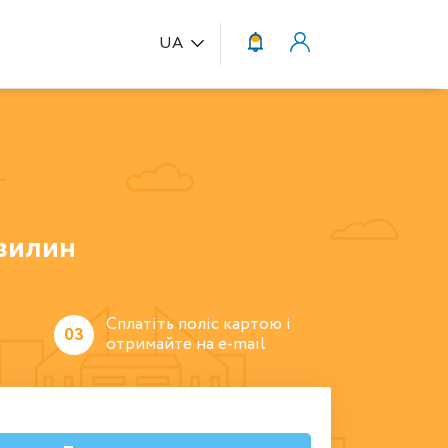
UA
вилин
Сплатіть поліс картою і
03
отримайте на e-mail