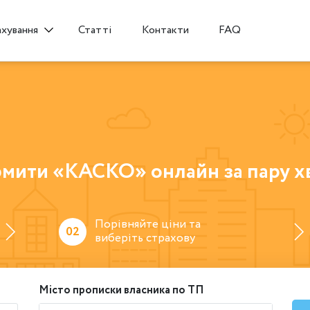
Статті
Контакти
FAQ
ахування
мити «КАСКО» онлайн за пару х
Порівняйте ціни та
02
виберіть страхову
Місто прописки власника по ТП