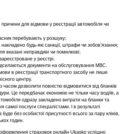
причини для відмови у реєстрації автомобіля чи 
асник перебувають у розшуку;
накладено будь-які санкції, штрафи чи зобов'язання;
іля вказані неправдиві чи помилкові;
ареєстроване у реєстрі.
адсилаються документи на обслуговування МВС. 
ови в реєстрації транспортного засобу не лише 
вісного центру.
з часом дозволити повністю відмовитися від бланків 
ури. Це передбачає економію не тільки часу водіїв, а 
автомобіля одразу закладено витрати на бланки та 
 самої послуги спеціалістами. І в результаті 
буде без особистої присутності всього за пару кліків, 
ькох годин.
з оформлення страховок онлайн Ukasko успішно 