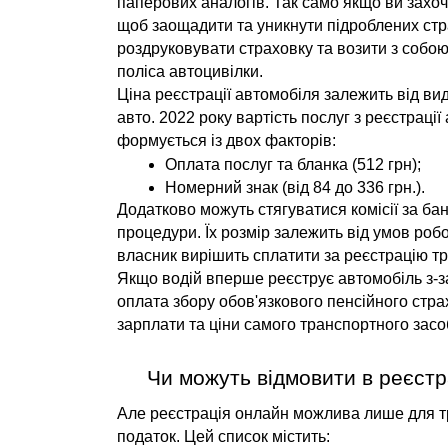
паперових аналогів. Так само якщо ви захо
щоб заощадити та уникнути підроблених стра
роздруковувати страховку та возити з собою
поліса автоцивілки.
Ціна реєстрації автомобіля залежить від виду
авто. 2022 року вартість послуг з реєстрації 
формується із двох факторів:
Оплата послуг та бланка (512 грн);
Номерний знак (від 84 до 336 грн.).
Додатково можуть стягуватися комісії за банк
процедури. Їх розмір залежить від умов робо
власник вирішить сплатити за реєстрацію тр
Якщо водій вперше реєструє автомобіль з-за
оплата збору обов'язкового пенсійного страх
зарплати та ціни самого транспортного засо
Чи можуть відмовити в реєстр
Але реєстрація онлайн можлива лише для тра
податок. Цей список містить: