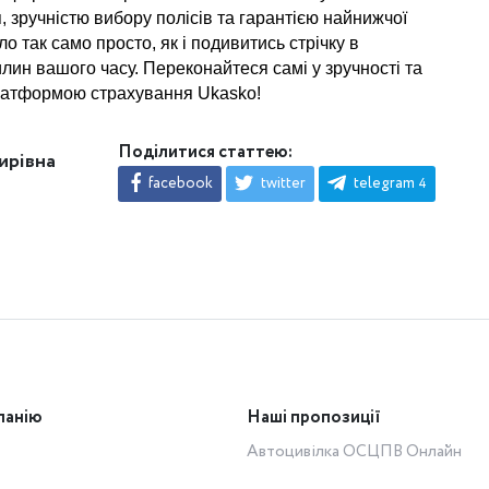
 зручністю вибору полісів та гарантією найнижчої 
 так само просто, як і подивитись стрічку в 
лин вашого часу. Переконайтеся самі у зручності та 
латформою страхування Ukasko!
Поділитися статтею:
ирівна
facebook
twitter
telegram
4
панію
Наші пропозиції
Автоцивілка ОСЦПВ Онлайн