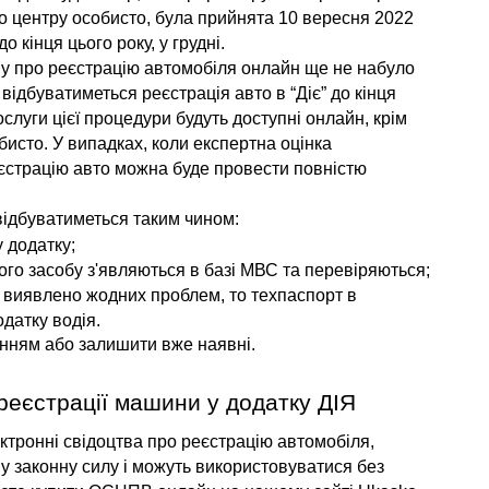
о центру особисто, була прийнята 10 вересня 2022 
о кінця цього року, у грудні.
у про реєстрацію автомобіля онлайн ще не набуло 
 відбуватиметься реєстрація авто в “Діє” до кінця 
слуги цієї процедури будуть доступні онлайн, крім 
бисто. У випадках, коли експертна оцінка 
єстрацію авто можна буде провести повністю 
відбуватиметься таким чином:
 додатку;
ного засобу з'являються в базі МВС та перевіряються;
 виявлено жодних проблем, то техпаспорт в 
одатку водія.
нням або залишити вже наявні.
 реєстрації машини у додатку ДІЯ
ктронні свідоцтва про реєстрацію автомобіля, 
у законну силу і можуть використовуватися без 