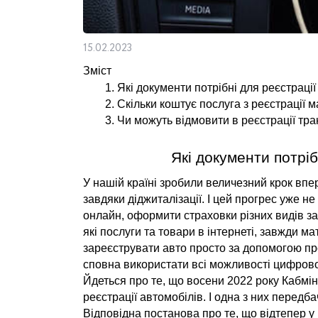
15.02.2023
Зміст
Які документи потрібні для реєстрації
Скільки коштує послуга з реєстрації 
Чи можуть відмовити в реєстрації тр
Які документи потріб
У нашій країні зробили величезний крок впере
завдяки діджиталізації. І цей прогрес уже н
онлайн, оформити страховки різних видів за
які послуги та товари в інтернеті, завжди ма
зареєструвати авто просто за допомогою про
сповна використати всі можливості цифрово
Йдеться про те, що восени 2022 року Кабмін 
реєстрації автомобілів. І одна з них передба
Відповідна постанова про те, що відтепер у 