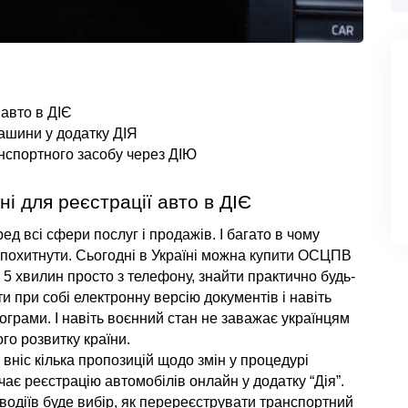
 авто в ДІЄ
машини у додатку ДІЯ
анспортного засобу через ДІЮ
ні для реєстрації авто в ДІЄ
д всі сфери послуг і продажів. І багато в чому 
е похитнути. Сьогодні в Україні можна купити ОСЦПВ 
 5 хвилин просто з телефону, знайти практично будь-
ти при собі електронну версію документів і навіть 
грами. І навіть воєнний стан не заважає українцям 
го розвитку країни.
вніс кілька пропозицій щодо змін у процедурі 
чає реєстрацію автомобілів онлайн у додатку “Дія”. 
водіїв буде вибір, як перереєструвати транспортний 