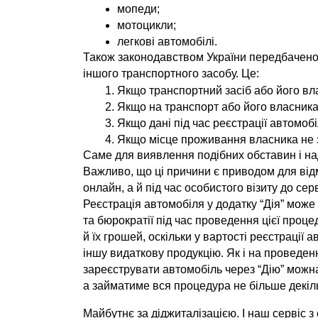
мопеди;
мотоцикли;
легкові автомобілі.
Також законодавством України передбачено 
іншого транспортного засобу. Це:
Якщо транспортний засіб або його вл
Якщо на транспорт або його власника 
Якщо дані під час реєстрації автомоб
Якщо місце проживання власника не з
Саме для виявлення подібних обставин і н
Важливо, що ці причини є приводом для відм
онлайн, а й під час особистого візиту до сер
Реєстрація автомобіля у додатку “Дія” може 
та бюрократії під час проведення цієї процед
й їх грошей, оскільки у вартості реєстрації 
іншу видаткову продукцію. Як і на проведення
зареєструвати автомобіль через “Дію” можна 
а займатиме вся процедура не більше декіл
Майбутнє за діджиталізацією. І наш сервіс 