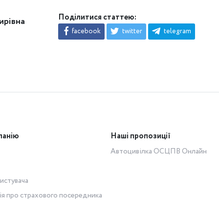
Поділитися статтею:
ирівна
facebook
twitter
telegram
панію
Наші пропозиції
Автоцивілка ОСЦПВ Онлайн
истувача
ія про страхового посередника