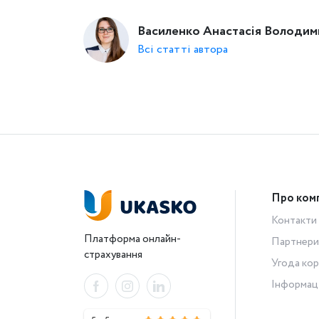
Василенко Анастасія Володим
Всі статті автора
Про ком
Контакти
Платформа онлайн-
Партнери
страхування
Угода кор
Інформац