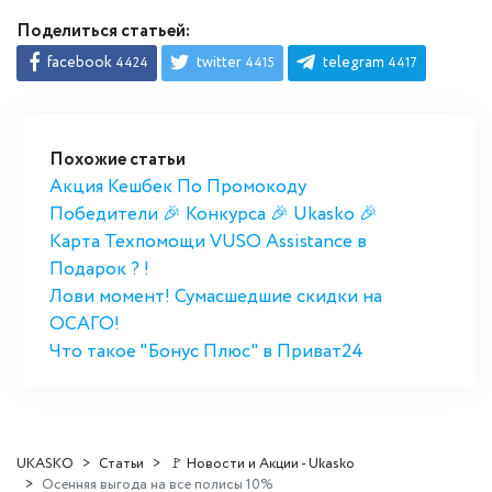
Поделиться статьей:
facebook
twitter
telegram
4424
4415
4417
Похожие статьи
Акция Кешбек По Промокоду
Победители 🎉 Конкурса 🎉 Ukasko 🎉
Карта Техпомощи VUSO Assistance в
Подарок ? !
Лови момент! Сумасшедшие скидки на
ОСАГО!
Что такое "Бонус Плюс" в Приват24
UKASKO
Статьи
🚩 Новости и Акции - Ukasko
Осенняя выгода на все полисы 10%