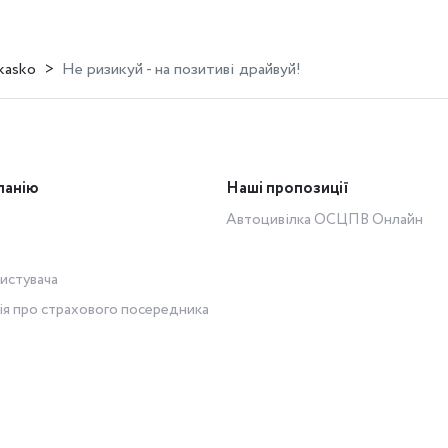
kasko
Не ризикуй - на позитиві драйвуй!
панію
Наші пропозиції
Автоцивілка ОСЦПВ Онлайн
истувача
ія про страхового посередника