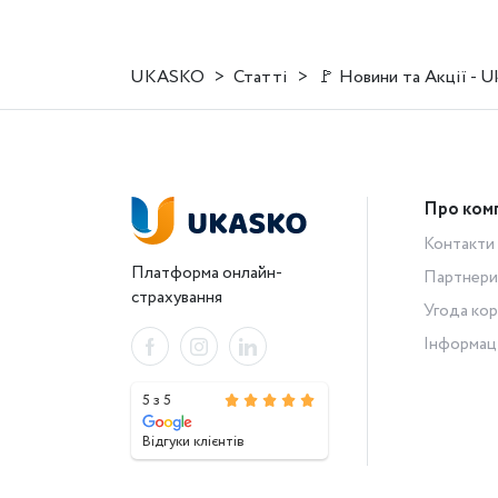
UKASKO
Статті
🚩 Новини та Акції - U
Про ком
Контакти
Платформа онлайн-
Партнери
страхування
Угода кор
Інформац
5 з 5
Відгуки клієнтів