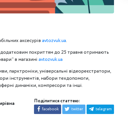
обільних аксесурів
avtozvuk.ua
.
з додатковим покриттям до 25 травня отримають
овари* в магазині
avtozvuk.ua
ливи, парктроніки, універсальні відеореєстратори,
бори інструментів, набори техдопомоги,
уферні динаміки, компресори та інші.
Поділитися статтею:
ирівна
facebook
twitter
telegram