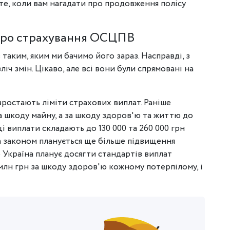
 те, коли вам нагадати про продовження полісу
 про страхування ОСЦПВ
таким, яким ми бачимо його зараз. Насправді, з
іч змін. Цікаво, але всі вони були спрямовані на
остають ліміти страхових виплат. Раніше
за шкоду майну, а за шкоду здоров'ю та життю до
 ці виплати складають до 130 000 та 260 000 грн
 за законом планується ще більше підвищення
 Україна планує досягти стандартів виплат
млн грн за шкоду здоров'ю кожному потерпілому, і