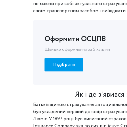
не маючи при собі актуального страхуванн
своїм транспортним засобом і виїжджати 
Оформити ОСЦПВ
Швидке оформлення за 5 хвилин
Підібрати
Як і де з'явився
Батьківщиною страхування автоцивільної 
був укладений перший договір страхуван
Люміс. У 1897 році був виписаний страхов
Insurance Company, яка до сих пір існує. 