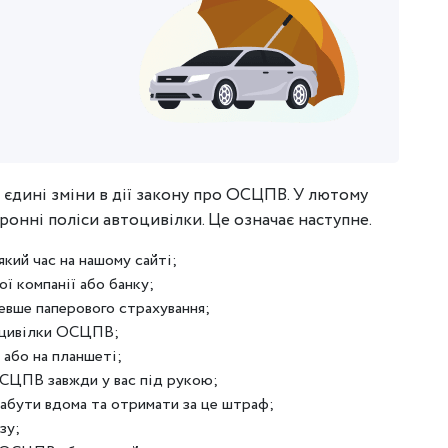
 єдині зміни в дії закону про ОСЦПВ. У лютому
онні поліси автоцивілки. Це означає наступне.
ий час на нашому сайті;
ї компанії або банку;
вше паперового страхування;
оцивілки ОСЦПВ;
 або на планшеті;
ОСЦПВ завжди у вас під рукою;
бути вдома та отримати за це штраф;
зу;