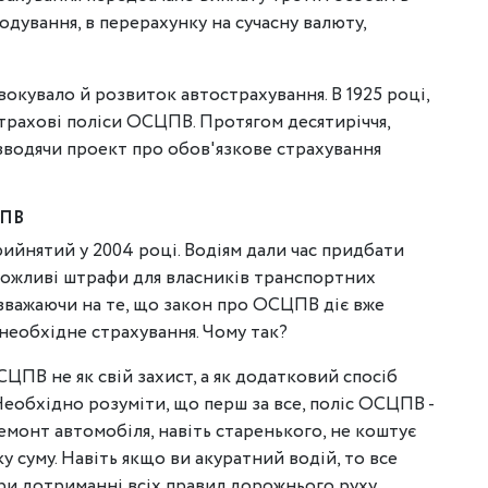
одування, в перерахунку на сучасну валюту,
окувало й розвиток автострахування. В 1925 році,
страхові поліси ОСЦПВ. Протягом десятиріччя,
 вводячи проект про обов'язкове страхування
ЦПВ
ийнятий у 2004 році. Водіям дали час придбати
 можливі штрафи для власників транспортних
езважаючи на те, що закон про ОСЦПВ діє вже
є необхідне страхування. Чому так?
ЦПВ не як свій захист, а як додатковий спосіб
Необхідно розуміти, що перш за все, поліс ОСЦПВ -
емонт автомобіля, навіть старенького, не коштує
у суму. Навіть якщо ви акуратний водій, то все
При дотриманні всіх правил дорожнього руху,