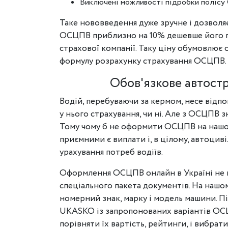
Виключені можливості підробки полісу
Таке нововведення дуже зручне і дозволяє
ОСЦПВ приблизно на 10% дешевше його па
страхової компанії. Таку ціну обумовлює 
формулу розрахунку страхування ОСЦПВ.
Обов'язкове автостр
Водій, перебуваючи за кермом, несе відпов
у нього страхування, чи ні. Але з ОСЦПВ з
Тому чому б не оформити ОСЦПВ на нашому
приємними є виплати і, в цілому, автоцив
урахування потреб водіїв.
Оформлення ОСЦПВ онлайн в Україні не п
спеціального пакета документів. На нашом
номерний знак, марку і модель машини. Пі
UKASKO із запропонованих варіантів ОСЦ
порівняти їх вартість, рейтинги, і вибрат