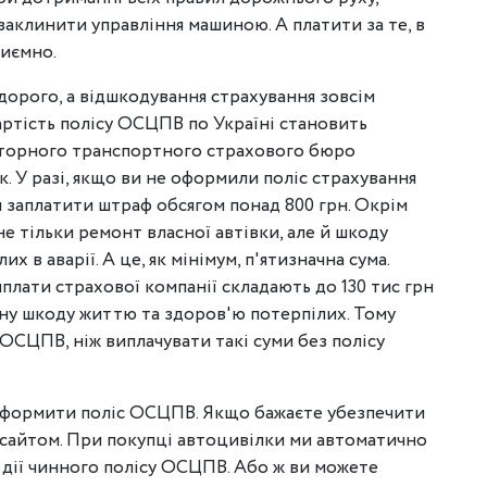
заклинити управління машиною. А платити за те, в
риємно.
орого, а відшкодування страхування зовсім
артість полісу ОСЦПВ по Україні становить
торного транспортного страхового бюро
ік. У разі, якщо ви не оформили поліс страхування
 заплатити штраф обсягом понад 800 грн. Окрім
е тільки ремонт власної автівки, але й шкоду
 в аварії. А це, як мінімум, п'ятизначна сума.
плати страхової компанії складають до 130 тис грн
діяну шкоду життю та здоров'ю потерпілих. Тому
ОСЦПВ, ніж виплачувати такі суми без полісу
оформити поліс ОСЦПВ. Якщо бажаєте убезпечити
 сайтом. При покупці автоцивілки ми автоматично
 дії чинного полісу ОСЦПВ. Або ж ви можете