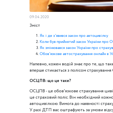
09.04.2020
Зміст
Як і де з'явився закон про автоцивілку
Коли був прийнятий закон України про
Як змінювався закон України про страх
Обов'язкове автострахування онлайн в У
Напевно, кожен водій знає про те, що та
вперше стикається з полісом страхуванн
ОСЦПВ: що це таке?
ОСЦПВ - це обов'язкове страхування циві
це страховий поліс. Він необхідний кожн
автоцивілкою. Вимога до наявності страх
У разі ДТП вас оштрафують за умови відс