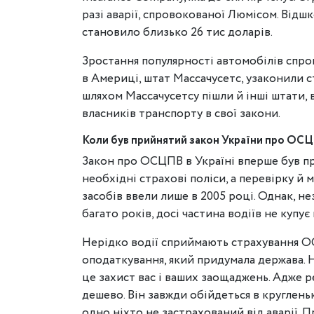
разі аварії, спровокованої Люмісом. Відшк
становило близько 26 тис доларів.
Зростання популярності автомобілів спров
в Америці, штат Массачусетс, узаконили 
шляхом Массачусетсу пішли й інші штати,
власників транспорту в свої закони.
Коли був прийнятий закон України про ОС
Закон про ОСЦПВ в Україні вперше був пр
необхідні страхові поліси, а перевірку й
засобів ввели лише в 2005 році. Однак, н
багато років, досі частина водіїв не купу
Нерідко водії сприймають страхування ОС
оподаткування, який придумала держава. 
це захист вас і ваших заощаджень. Адже р
дешево. Він завжди обійдеться в кругленьк
одно ніхто не застрахований від аварії. 