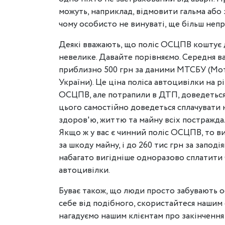
можуть, наприклад, відмовити гальма або 
чому особисто не винуваті, ще більш неп
Деякі вважають, що поліс ОСЦПВ коштує д
невелике. Давайте порівняємо. Середня в
приблизно 500 грн за даними МТСБУ (Мо
України). Це ціна поліса автоцивілки на р
ОСЦПВ, але потрапили в ДТП, доведеться
цього самостійно доведеться сплачувати н
здоров'ю, життю та майну всіх постраждалих
Якщо ж у вас є чинний поліс ОСЦПВ, то ви
за шкоду майну, і до 260 тис грн за запо
набагато вигідніше одноразово сплатити 
автоцивілки.
Буває також, що люди просто забувають 
себе від подібного, скористайтеся нашим
нагадуємо нашим клієнтам про закінчення