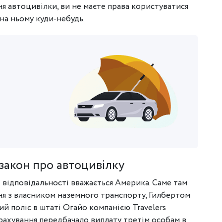
я автоцивілки, ви не маєте права користуватися
на ньому куди-небудь.
 закон про автоцивілку
відповідальності вважається Америка. Саме там
ня з власником наземного транспорту, Гилбертом
ий поліс в штаті Огайо компанією Travelers
Страхування передбачало виплату третім особам в