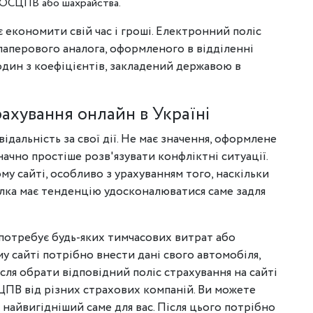
 ОСЦПВ або шахрайства.
 економити свій час і гроші. Електронний поліс
перового аналога, оформленого в відділенні
один з коефіцієнтів, закладений державою в
ахування онлайн в Україні
ідальність за свої дії. Не має значення, оформлене
начно простіше розв'язувати конфліктні ситуації.
 сайті, особливо з урахуванням того, наскільки
ілка має тенденцію удосконалюватися саме задля
отребує будь-яких тимчасових витрат або
у сайті потрібно внести дані свого автомобіля,
сля обрати відповідний поліс страхування на сайті
ПВ від різних страхових компаній. Ви можете
и найвигідніший саме для вас. Після цього потрібно