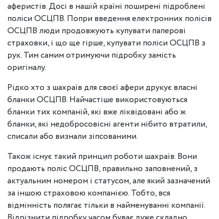
аферистів. Досі в нашій країні поширені підроблені
поліси ОСЦПВ. Попри введення електронних полісів
ОСЦПВ люди продовжують купувати паперові
страховки, і що ще гірше, купувати поліси ОСЦПВ з
рук. Тим самим отримуючи підробку замість
оригіналу.
Рідко хто з шахраїв для своєї афери друкує власні
бланки ОСЦПВ. Найчастіше використовуються
бланки тих компаній, які вже ліквідовані або ж
бланки, які недобросовісні агенти нібито втратили,
списали або визнали зіпсованими.
Також існує такий принцип роботи шахраїв. Вони
продають поліс ОСЦПВ, правильно заповнений, з
актуальним номером і статусом, але який зазначений
за іншою страховою компанією. Тобто, вся
відмінність полягає тільки в найменуванні компанії.
Відрізнити підробку часом буває дуже складно,