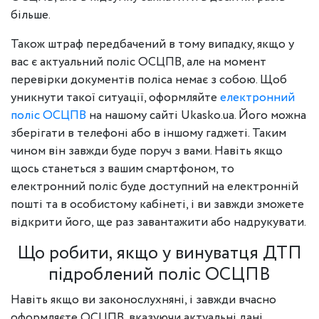
більше.
Також штраф передбачений в тому випадку, якщо у
вас є актуальний поліс ОСЦПВ, але на момент
перевірки документів поліса немає з собою. Щоб
уникнути такої ситуації, оформляйте
електронний
поліс ОСЦПВ
на нашому сайті Ukasko.ua. Його можна
зберігати в телефоні або в іншому гаджеті. Таким
чином він завжди буде поруч з вами. Навіть якщо
щось станеться з вашим смартфоном, то
електронний поліс буде доступний на електронній
пошті та в особистому кабінеті, і ви завжди зможете
відкрити його, ще раз завантажити або надрукувати.
Що робити, якщо у винуватця ДТП
підроблений поліс ОСЦПВ
Навіть якщо ви законослухняні, і завжди вчасно
оформляєте ОСЦПВ, вказуючи актуальні дані