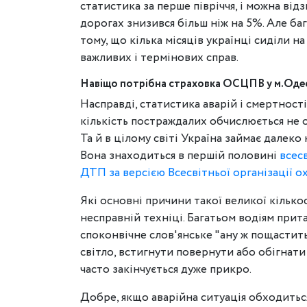
статистика за перше півріччя, і можна від
дорогах знизився більш ніж на 5%. Але баг
тому, що кілька місяців українці сиділи н
важливих і термінових справ.
Навіщо потрібна страховка ОСЦПВ у м.Оде
Насправді, статистика аварій і смертност
кількість постраждалих обчислюється не о
Та й в цілому світі Україна займає далеко 
Вона знаходиться в першій половині
всес
ДТП за версією Всесвітньої організації 
Які основні причини такої великої кількос
несправній техніці. Багатьом водіям прита
споконвічне слов'янське "ану ж пощастит
світло, встигнути повернути або обігнати 
часто закінчується дуже прикро.
Добре, якщо аварійна ситуація обходитьс