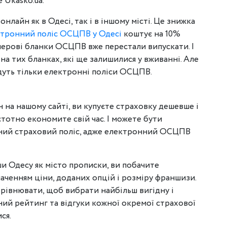
е Ukasko.ua.
айн як в Одесі, так і в іншому місті. Це знижка
тронний поліс ОСЦПВ у Одесі
коштує на 10%
перові бланки ОСЦПВ вже перестали випускати. І
на тих бланках, які ще залишилися у вживанні. Але
будуть тільки електронні поліси ОСЦПВ.
на нашому сайті, ви купуєте страховку дешевше і
стотно економите свій час. І можете бути
ьний страховий поліс, адже електронний ОСЦПВ
ши Одесу як місто прописки, ви побачите
наченням ціни, доданих опцій і розміру франшизи.
орівнювати, щоб вибрати найбільш вигідну і
ий рейтинг та відгуки кожної окремої страхової
ся.