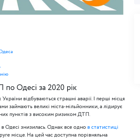
.Одеса
В
анію
 по Одесі за 2020 рік
України відбуваються страшні аварії. І перші місця
ми займають великі міста-мільйонники, а лідирує
ених пунктів з високим ризиком ДТП.
й в Одесі знизилась. Однак все одно
в статистиці
руге місце. На цей час доступна порівняльна