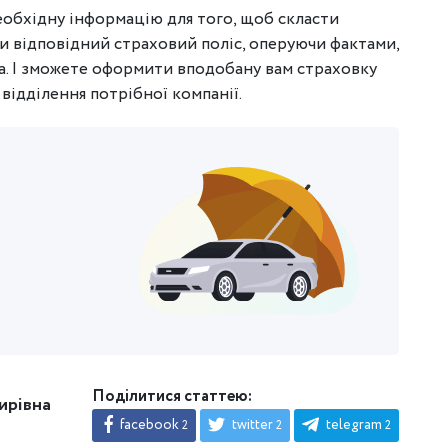
еобхідну інформацію для того, щоб скласти
и відповідний страховий поліс, оперуючи фактами,
а. І зможете оформити вподобану вам страховку
 відділення потрібної компанії.
Поділитися статтею:
ирівна
facebook
twitter
telegram
2
2
2