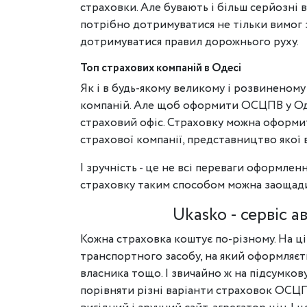
страховки. Але бувають і більш серйозні 
потрібно дотримуватися не тільки вимог 
дотримуватися правил дорожнього руху.
Топ страхових компаній в Одесі
Як і в будь-якому великому і розвиненому 
компаній. Але щоб оформити ОСЦПВ у Од
страховий офіс. Страховку можна оформити 
страхової компанії, представництво якої в
І зручність - це не всі переваги оформле
страховку таким способом можна заощади
Ukasko - сервіс
Кожна страховка коштує по-різному. На ці
транспортного засобу, на який оформляєть
власника тощо. І звичайно ж на підсумков
порівняти різні варіанти страховок ОСЦП