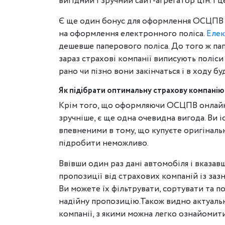
вигідний і зручний сайт-агрегатор цін. І ц
Є ще один бонус для оформлення ОСЦПВ онл
на оформлення електронного поліса.
Елек
дешевше паперового поліса. До того ж па
зараз страхові компанії виписують поліси 
рано чи пізно вони закінчаться і в ходу 
Як підібрати оптимальну страхову компанію
Крім того, що оформляючи ОСЦПВ онлайн 
зручніше, є ще одна очевидна вигода. Ви і
впевненими в тому, що купуєте оригінал
підробити неможливо.
Ввівши один раз дані автомобіля і вказав
пропозиції від страхових компаній із заз
Ви можете їх фільтрувати, сортувати та п
надійну пропозицію.Також видно актуальн
компанії, з якими можна легко ознайомити