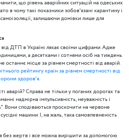
значити, що рівень аварійних ситуацій на одеських
ато в чому такі показники зобов'язані карантину і
а самоізоляції, залишаючи домівки лише для
са
і від ДТП в Україні лякає своїми цифрами. Адже
диницями, а десятками і сотнями осіб на тиждень.
не останнє місце за рівнем смертності від аварій.
вітнього рейтингу країн за рівнем смертності від
охорони здоров'я
.
ті аварій? Справа не тільки у поганих дорогах та
манні надмірна імпульсивність, неуважність і
ь". Вони сподіваються проскочити на червоне
сусідні машини. І, на жаль, така самовпевненість
я без жертв і все можна вирішити за допомогою