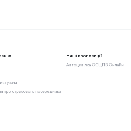
панію
Наші пропозиції
Автоцивілка ОСЦПВ Онлайн
истувача
ія про страхового посередника