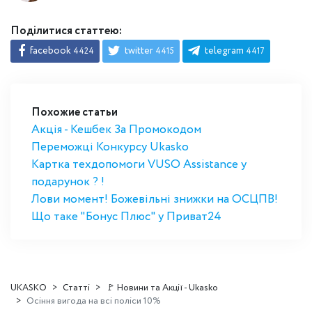
Поділитися статтею:
facebook
twitter
telegram
4424
4415
4417
Похожие статьи
Акція - Кешбек За Промокодом
Переможці Конкурсу Ukasko
Картка техдопомоги VUSO Assistance у
подарунок ? !
Лови момент! Божевільні знижки на ОСЦПВ!
Що таке "Бонус Плюс" у Приват24
UKASKO
Статті
🚩 Новини та Акції - Ukasko
Осіння вигода на всі поліси 10%