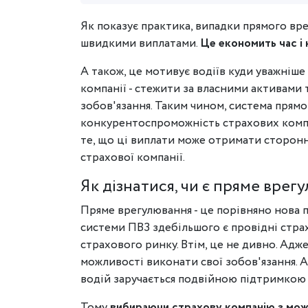
Як показує практика, випадки прямого вр
швидкими виплатами.
Це економить час і
А також, це мотивує водіїв куди уважніше 
компанії - стежити за власними активами 
зобов'язання. Таким чином, система прям
конкурентоспроможність страхових компан
те, що ці виплати може отримати стороння 
страхової компанії.
Як дізнатися, чи є пряме врег
Пряме врегулювання - це порівняно нова п
системи ПВЗ здебільшого є провідні страх
страхового ринку. Втім, це не дивно. Адже
можливості виконати свої зобов'язання. А
водій заручається подвійною підтримкою 
Тому
вибираючи страхову компанію з мож