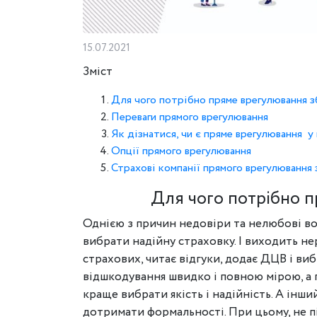
15.07.2021
Зміст
Для чого потрібно пряме врегулювання з
Переваги прямого врегулювання
Як дізнатися, чи є пряме врегулювання у 
Опції прямого врегулювання
Страхові компанії прямого врегулювання 
Для чого потрібно п
Однією з причин недовіри та нелюбові вод
вибрати надійну страховку. І виходить не
страхових, читає відгуки, додає ДЦВ і ви
відшкодування швидко і повною мірою, а п
краще вибрати якість і надійність. А інш
дотримати формальності. При цьому, не пік