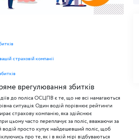
битків
вашій страховій компанії
збитків
ряме врегулювання збитків
іїв до поліса ОСЦПВ є те, що не всі намагаються
рівна ситуація. Один водій порівнює рейтинги
бирає страхову компанію, яка здійснює
ри цьому часто переплачує за поліс, вважаючи за
ий водій просто купує найдешевший поліс, щоб
луючись про те, як і в якій мірі відбуваються