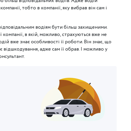
о більш відповідальних водіїв. Адже водій
омпанії, тобто в компанії, яку вибрав він сам і
відповідальним водіям бути більш захищеними.
 компанії, в якій, можливо, страхуються вже не
водій вже знає особливості її роботи. Він знає, що
 відшкодування, адже сам її обрав. І можливо у
онсультант.