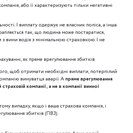
 компанія, або її характеризують тільки негативні
ності. І виплату одержує не власник поліса, а інша
трапляється так, що людина може постаратися,
 з вини водія з мінімальною страховкою. І не
рахуванні, як пряме врегулювання збитків.
того, щоб отримати необхідні виплати, потерпілий
омпанію винуватця аварії. А
пряме врегулювання
страховій компанії, а не в компанії винної
ому випадку, якщо і ваша страхова компанія, і
гулювання збитків (ПВЗ).