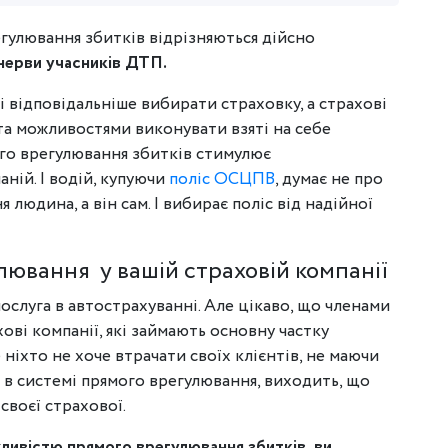
егулювання збитків відрізняються дійсно
 нерви учасників ДТП.
і відповідальніше вибирати страховку, а страхові
та можливостями виконувати взяті на себе
ого врегулювання збитків стимулює
ій. І водій, купуючи
поліс ОСЦПВ
, думає не про
людина, а він сам. І вибирає поліс від надійної
улювання у вашій страховій компанії
ослуга в автострахуванні. Але цікаво, що членами
ові компанії, які займають основну частку
 ніхто не хоче втрачати своїх клієнтів, не маючи
 в системі прямого врегулювання, виходить, що
своєї страхової.
ливістю прямого врегулювання збитків, ви