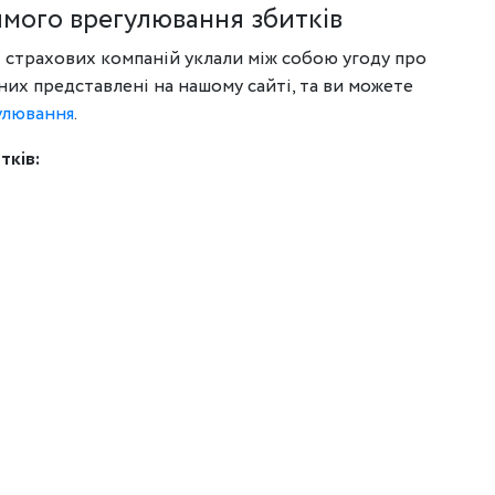
ямого врегулювання збитків
4 страхових компаній уклали між собою угоду про
 них представлені на нашому сайті, та ви можете
улювання
.
тків: