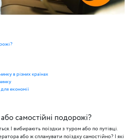
орожі?
чинку в різних країнах
чинку
 для економії
 або самостійні подорожі?
ся. І вибирають поїздки з туром або по путівці.
ратора або ж спланувати поїздку самостійно? І які