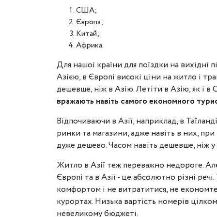
США;
Європа;
Китай;
Африка.
Для нашої країни для поїздки на вихідні п
Азією, в Європі високі ціни на житло і т
дешевше, ніж в Азію. Летіти в Азію, як і 
вражають навіть самого економного тури
Відпочиваючи в Азії, наприклад, в Таїланд
ринки та магазини, адже навіть в них, пр
дуже дешево. Часом навіть дешевше, ніж у н
Житло в Азії теж переважно недороге. Але
Європі та в Азії - це абсолютно різні реч
комфортом і не витратитися, не економте 
курортах. Низька вартість номерів цілко
невеликому бюджеті.