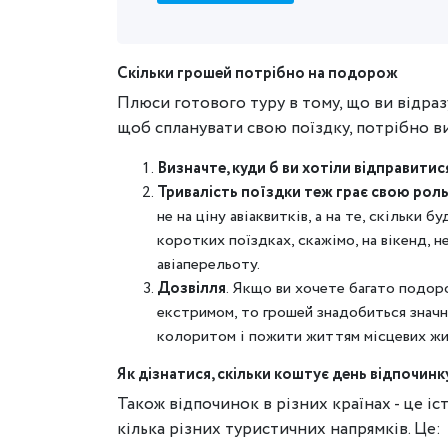
Скільки грошей потрібно на подорож
Плюси готового туру в тому, що ви відраз
щоб спланувати свою поїздку, потрібно в
Визначте, куди б ви хотіли відправитис
Тривалість поїздки теж грає свою рол
не на ціну авіаквитків, а на те, скільки
коротких поїздках, скажімо, на вікенд, н
авіаперельоту.
Дозвілля
. Якщо ви хочете багато подоро
екстримом, то грошей знадобиться значн
колоритом і пожити життям місцевих жит
Як дізнатися, скільки коштує день відпочинку
Також відпочинок в різних країнах - це і
кілька різних туристичних напрямків. Це: