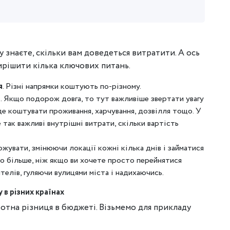
у знаєте, скільки вам доведеться витратити. А ось
ирішити кілька ключових питань.
я
. Різні напрямки коштують по-різному.
ь
. Якщо подорож довга, то тут важливіше звертати увагу
 буде коштувати проживання, харчування, дозвілля тощо. У
е так важливі внутрішні витрати, скільки вартість
жувати, змінюючи локації кожні кілька днів і займатися
о більше, ніж якщо ви хочете просто перейнятися
елів, гуляючи вулицями міста і надихаючись.
 в різних країнах
стотна різниця в бюджеті. Візьмемо для прикладу