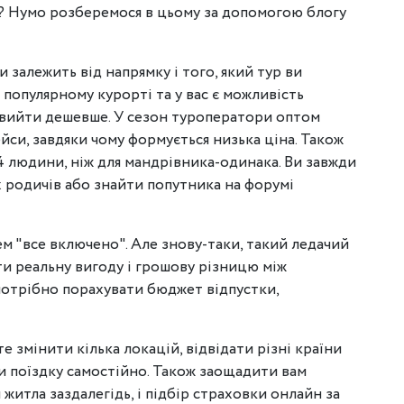
і? Нумо розберемося в цьому за допомогою блогу
ки залежить від напрямку і того, який тур ви
 популярному курорті та у вас є можливість
ь вийти дешевше. У сезон туроператори оптом
йси, завдяки чому формується низька ціна. Також
4 людини, ніж для мандрівника-одинака. Ви завжди
х родичів або знайти попутника на форумі
ем "все включено". Але знову-таки, такий ледачий
іти реальну вигоду і грошову різницю між
потрібно порахувати бюджет відпустки,
те змінити кілька локацій, відвідати різні країни
ти поїздку самостійно. Також заощадити вам
итла заздалегідь, і підбір страховки онлайн за