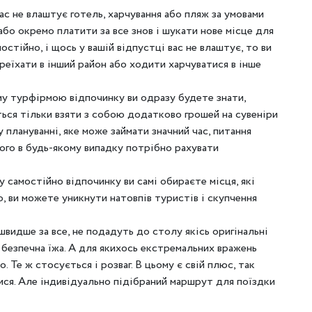
вас не влаштує готель, харчування або пляж за умовами
 або окремо платити за все знов і шукати нове місце для
остійно, і щось у вашій відпустці вас не влаштує, то ви
реїхати в інший район або ходити харчуватися в інше
ому турфірмою відпочинку ви одразу будете знати,
ться тільки взяти з собою додатково грошей на сувеніри
 плануванні, яке може займати значний час, питання
ого в будь-якому випадку потрібно рахувати
у самостійно відпочинку ви самі обираєте місця, які
о, ви можете уникнути натовпів туристів і скупчення
, швидше за все, не подадуть до столу якісь оригінальні
а безпечна їжа. А для якихось екстремальних вражень
 Те ж стосується і розваг. В цьому є свій плюс, так
тися. Але індивідуально підібраний маршрут для поїздки