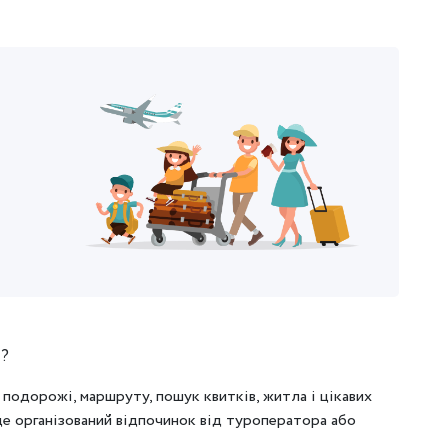
і?
я подорожі, маршруту, пошук квитків, житла і цікавих
йде організований відпочинок від туроператора або