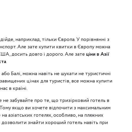
ідійде, наприклад, тільки Європа. У порівнянні з
ранспорт. Але зате купити квитки в Європу можна
в США, досить довго і дорого. Але зате
ціни в Азії
ста
.
і або Балі, можна навіть не шукати не туристичні
и завищених цінах для туристів, все можна купити
ас в країні.
 не забувайте про те, що тризірковий готель в
і. Тому якщо ви хочете відпочити з максимальним
на азіатських готелях, особливо, на пляжних
м дозволити знайти хороший готель навіть при