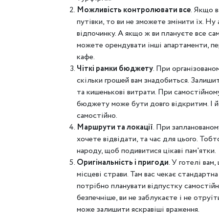
Можливість контролювати все
. Якщо 
путівки, то ви не зможете змінити їх. Ну
відпочинку. А якщо ж ви плануєте все сам
можете орендувати інші апартаменти, пе
кафе.
Чіткі рамки бюджету
. При організован
скільки грошей вам знадобиться. Залиши
та кишенькові витрати. При самостійному
бюджету може бути довго відкритим. І й
самостійно.
Маршрути та локації
. При запланованом
хочете відвідати, та час для цього. Тобт
народу, щоб подивитися цікаві пам'ятки.
Оригінальність і пригоди
. У готелі вам
місцеві страви. Там вас чекає стандартн
потрібно планувати відпустку самостійно.
безпечніше, ви не заблукаєте і не отруї
може залишити яскравіші враження.