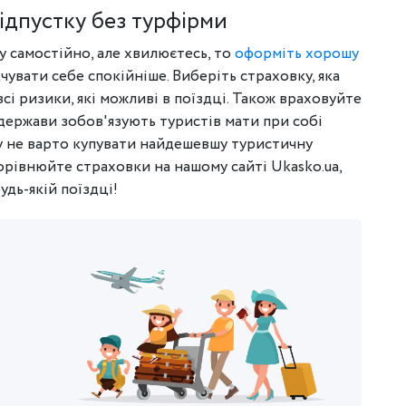
ідпустку без турфірми
у самостійно, але хвилюєтесь, то
оформіть хорошу
дчувати себе спокійніше. Виберіть страховку, яка
сі ризики, які можливі в поїздці. Також враховуйте
і держави зобов'язують туристів мати при собі
у не варто купувати найдешевшу туристичну
порівнюйте страховки на нашому сайті Ukasko.ua,
удь-якій поїздці!