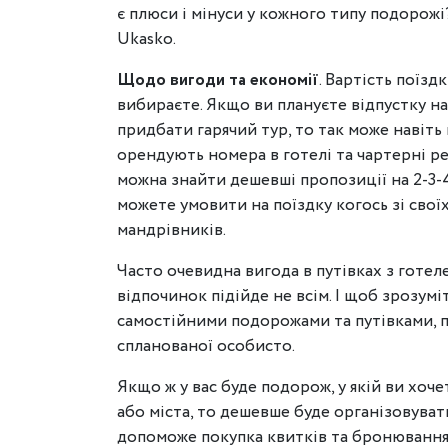
є плюси і мінуси у кожного типу подорож
Ukasko.
Щодо вигоди та економії
. Вартість поїзд
вибираєте. Якщо ви плануєте відпустку на
придбати гарячий тур, то так може навіт
орендують номера в готелі та чартерні ре
можна знайти дешевші пропозиції на 2-3-
можете умовити на поїздку когось зі свої
мандрівників.
Часто очевидна вигода в путівках з готел
відпочинок підійде не всім. І щоб зрозум
самостійними подорожами та путівками, 
спланованої особисто.
Якщо ж у вас буде подорож, у якій ви хоче
або міста, то дешевше буде організовува
допоможе покупка квитків та бронювання ж