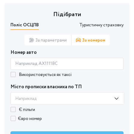
Підібрати
Поліс ОСЦПВ
Туристичну страховку
За параметрами
За номером
Номер авто
Використовується як таксі
Місто прописки власника по ТП
Наприклад
Є пільги
Євро номер