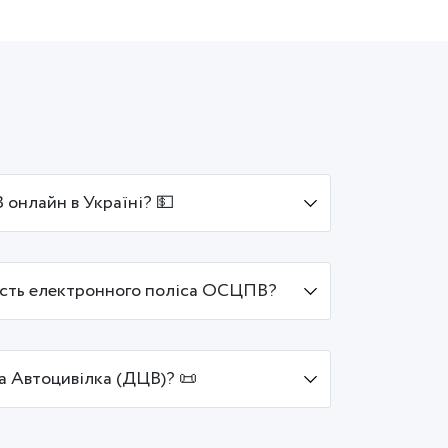
онлайн в Україні? 💵
ість електронного поліса ОСЦПВ?
а Автоцивілка (ДЦВ)? 📜