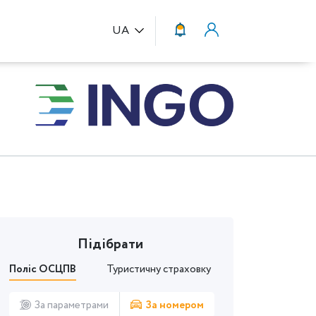
UA
Підібрати
Поліс ОСЦПВ
Туристичну страховку
За параметрами
За номером