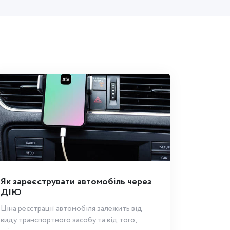
Як зареєструвати автомобіль через
ДІЮ
Ціна реєстрації автомобіля залежить від
виду транспортного засобу та від того,