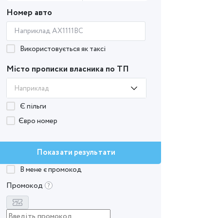
Номер авто
Використовується як таксі
Місто прописки власника по ТП
Наприклад
Є пільги
Євро номер
Показати результати
В мене є промокод
Промокод