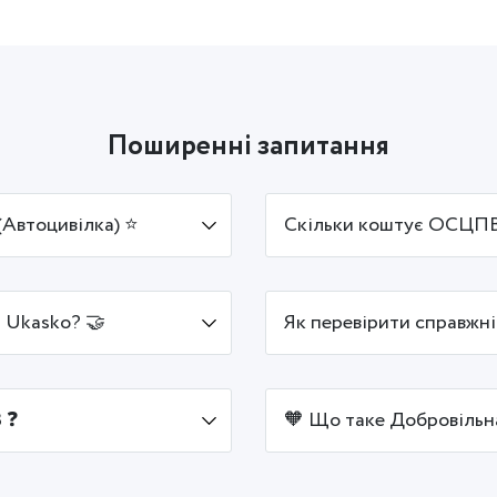
Поширенні запитання
Автоцивілка) ⭐
Скільки коштує ОСЦПВ 
 Ukasko? 🤝
Як перевірити справжн
 ❓
🧡 Що таке Добровільн