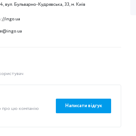
4, вул. Бульварно-Кудрявська, 33, м. Київ
s://ingo.ua
ce@ingo.ua
 користувач
Написати відгук
ю про цю компанію