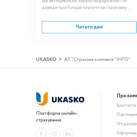
що автоцивілка в Україні подорожчає і їм
доведеться більше платити за страховку...
Читати далі
UKASKO
АТ "Страхова компанія "ІНГО"
Про ком
Контакти
Платформа онлайн-
Партнери
страхування
Угода кор
Інформац