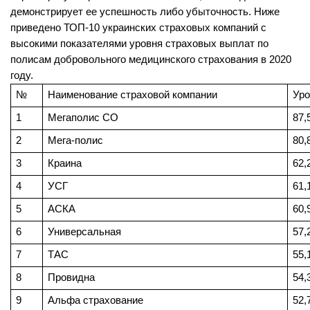
демонстрирует ее успешность либо убыточность. Ниже 
приведено ТОП-10 украинских страховых компаний с 
высокими показателями уровня страховых выплат по 
полисам добровольного медицинского страхования в 2020 
году.
№
Наименование страховой компании
Уро
1
Мегаполис СО
87,
2
Мега-полис
80,
3
Краина
62,
4
УСГ
61,
5
АСКА
60,
6
Универсальная
57,
7
ТАС
55,
8
Провидна
54,
9
Альфа страхование
52,