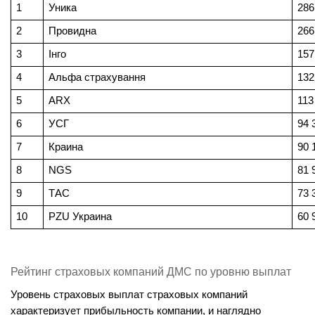
1
Уника
286
2
Провидна
266
3
Інго
157
4
Альфа страхування
132
5
ARX 
113
6
УСГ
94 
7
Краина
90 
8
NGS
81 
9
ТАС
73 
10
PZU Украина
60 
Рейтинг страховых компаний ДМС по уровню выплат
Уровень страховых выплат страховых компаний 
характеризует прибыльность компании, и наглядно 