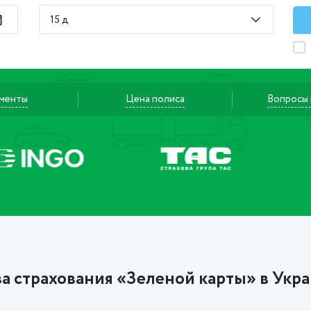
15 д
менты
Цена полиса
Вопросы 
 страхования «Зеленой карты» в Укра