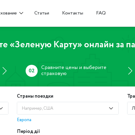
Статьи
Контакты
FAQ
ахование
е «Зеленую Карту» онлайн за па
Сравните цены и выберите
02
страховую
Страны поездки
Тр
Л
Например, США
Европа
Період дії