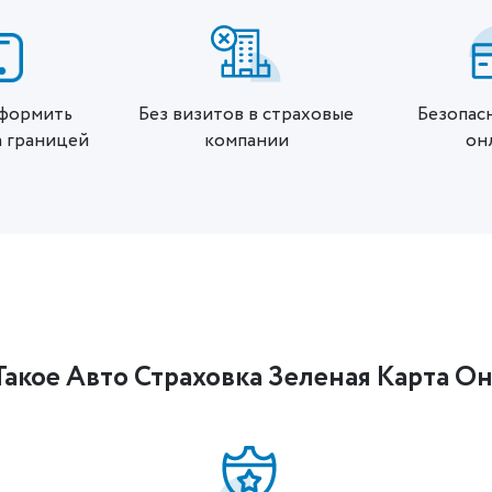
формить
Без визитов в страховые
Безопасн
а границей
компании
он
Такое Авто Страховка Зеленая Карта О