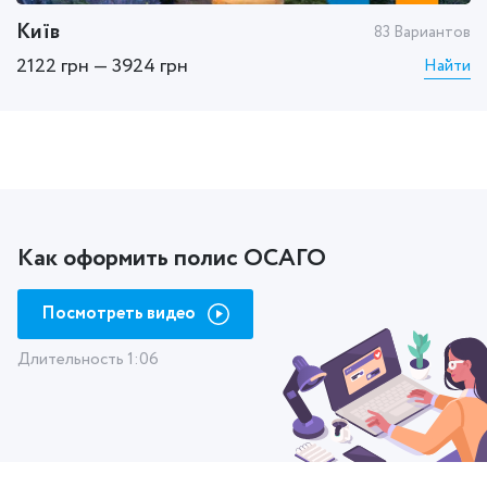
Київ
Х
ов
83 Вариантов
2122 грн — 3924 грн
1
ти
Найти
Как оформить полис ОСАГО
Посмотреть видео
Длительность 1:06