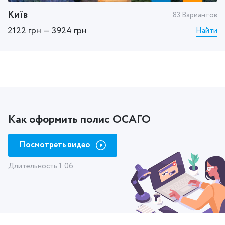
Київ
Х
ов
83 Вариантов
2122 грн — 3924 грн
1
ти
Найти
Как оформить полис ОСАГО
Посмотреть видео
Длительность 1:06