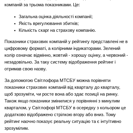
компаній за трьома показниками. Це:
Загальна оцінка діяльності компанії;
Якість врегулювання збитків;
Кількість скарг на страхову компанію.
Показники страхових компаній у рейтингу представлені не в 
цифровому форматі, а колірними індикаторами. Зелений 
колір означає відмінно, жовтий - хорошу оцінку, а червоний - 
незадовільно. За таку систему відображення рейтинг і 
отримав свою назву.
За допомогою Світлофора МТСБУ можна порівняти 
показники страхових компаній від кварталу до кварталу, 
щоб зрозуміти, чи росте вона або здає позиції на ринку. 
Також якщо показники змінилися у порівнянні з минулим 
кварталом, у Світлофорі МТСБУ в осередку з кольором це 
додатково відображено стрілкою вгору або вниз. Тому 
рейтинг наочно показує реальну ситуацію та є інтуїтивно 
зрозумілим.