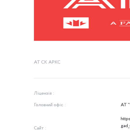
АТ СК АРКС
Ліцензія :
Головний офіс :
АТ 
http
gad
Сайт :