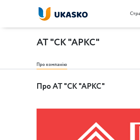
Стр
АТ "СК "АРКС"
Про компанію
Про АТ "СК "АРКС"