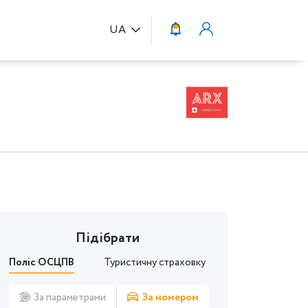
UA
Підібрати
Поліс ОСЦПВ
Туристичну страховку
За параметрами
За номером