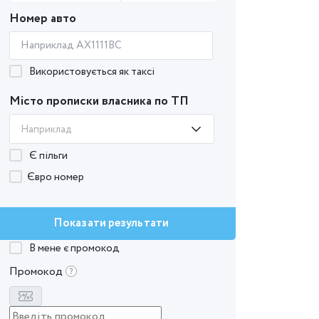
Номер авто
Використовується як таксі
Місто прописки власника по ТП
Наприклад
Є пільги
Євро номер
Показати результати
В мене є промокод
Промокод
dw32AVdRB8zfvrMmxOcIwOfC4-