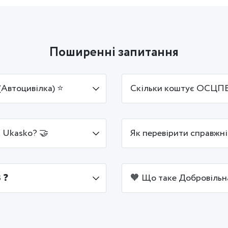
Поширенні запитання
Автоцивілка) ⭐
Скільки коштує ОСЦПВ 
 Ukasko? 🤝
Як перевірити справжн
 ❓
🧡 Що таке Добровільн