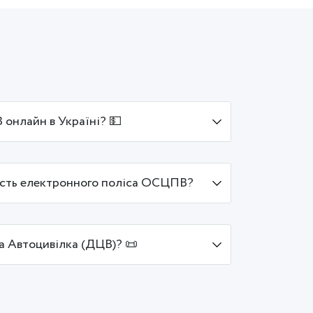
онлайн в Україні? 💵
ість електронного поліса ОСЦПВ?
а Автоцивілка (ДЦВ)? 📜