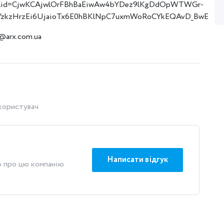
lid=CjwKCAjwlOrFBhBaEiwAw4bYDez9lKgDdOpWTWGr-
YzkzHrzEi6UjaioTx6E0hBKlNpC7uxmWoRoCYkEQAvD_BwE
@arx.com.ua
 користувач
Написати відгук
ю про цю компанію