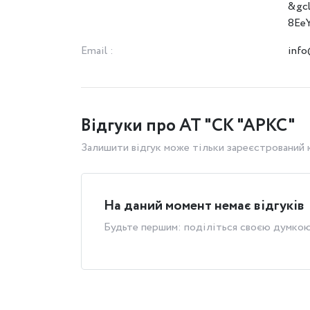
&gc
8Ee
Email :
info
Відгуки про АТ "СК "АРКС"
Залишити відгук може тільки зареєстрований
На даний момент немає відгуків
Будьте першим: поділіться своєю думко