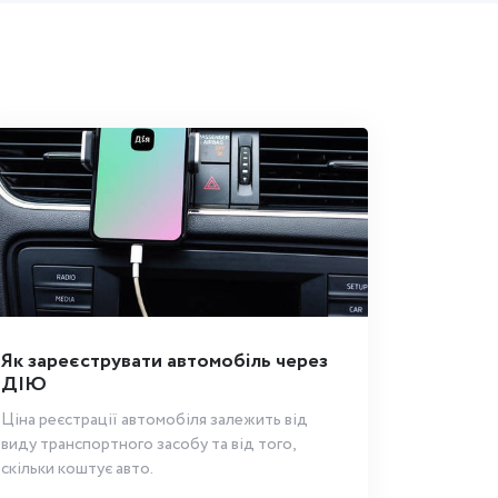
Як зареєструвати автомобіль через
ДІЮ
Ціна реєстрації автомобіля залежить від
виду транспортного засобу та від того,
скільки коштує авто.