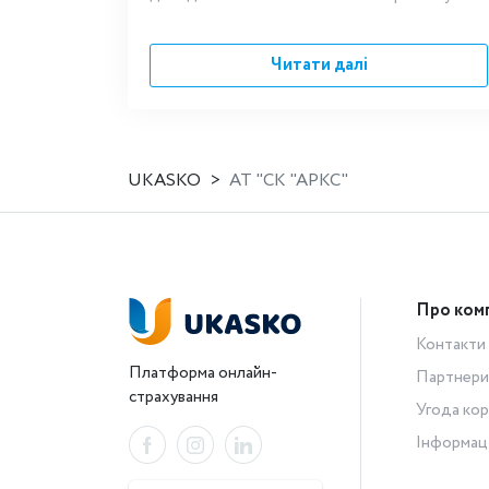
Читати далі
UKASKO
АТ "СК "АРКС"
Про ком
Контакти
Платформа онлайн-
Партнери
страхування
Угода кор
Інформац