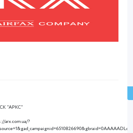
"СК "АРКС"
s://arx.com.ua/?
_source=1&gad_campaignid=6510826690&gbraid=0AAAAADL