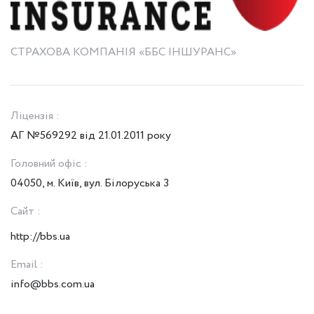
СТРАХОВА КОМПАНІЯ «ББС ІНШУРАНС»
Ліцензія :
АГ №569292 від 21.01.2011 року
Головний офіс :
04050, м. Київ, вул. Білоруська 3
Сайт :
http://bbs.ua
Email :
info@bbs.com.ua