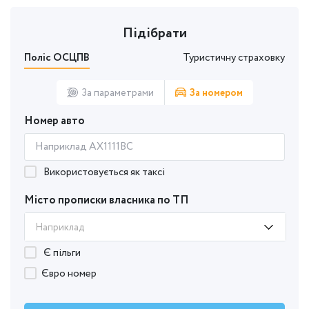
Підібрати
Поліс ОСЦПВ
Туристичну страховку
За параметрами
За номером
Номер авто
Використовується як таксі
Місто прописки власника по ТП
Наприклад
Є пільги
Євро номер