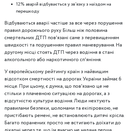
12% аварій відбувається у зв'язку з наїздом на
перешкоду.
Відбуваються аварії частіше за все через порушення
правил дорожнього руху. Більш ніж половина
смертельних ДТП пов'язані саме з перевищенням
швидкості та порушенням правил маневрування. На
другому місці стоять ДТП через водіння в стані
алкогольного або наркотичного сп'яніння.
У європейському рейтингу країн з найвищим
відсотком смертності на дорогах України займає 6
місце. При цьому, є думка, що пов'язано це не
стільки з плачевною ситуацією на дорогах, а з
відсутністю культури водіння. Люди нехтують
правилами безпеки, шоломами та екіпіровкою, не
пристібають ремені, не встановлюють дитячі крісла.
Багато поранених просто не встигають доїхати до
лікарні через те, що їм вчасно не надана перша