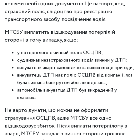
копіями необхідних документів. Це паспорт, код,
страховий поліс, свідоцтво про реєстрацію
транспортного засобу, посвідчення водія.
МТСБУ виплатить відшкодування потерпілій
стороні в тому випадку, якщо:
у потерпілого є чинний поліс ОСЦПВ;
суд визнав незастрахованого водія винним у ДТП;
винуватець аварії самовільно залишив місце пригоди;
винуватець ДТП має поліс ОСЦПВ від компанії, яка
була визнана банкрутом або ліквідована;
автомобіль винуватця ДТП був викрадений у
власника.
Не варто думати, що можна не оформляти
страхування ОСЦПВ, адже МТСБУ все одно
відшкодовує збиток. Після виплати потерпілому в
аварії, МТСБУ зажадає з винної сторони грошове