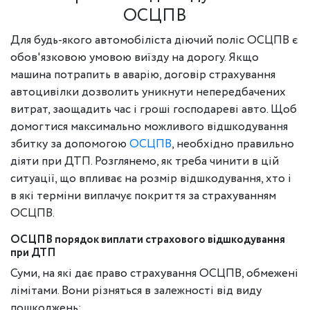
ОСЦПВ
Для будь-якого автомобіліста діючий поліс ОСЦПВ є
обов'язковою умовою виїзду на дорогу. Якщо
машина потрапить в аварію, договір страхування
автоцивілки дозволить уникнути непередбачених
витрат, заощадить час і гроші господареві авто. Щоб
домогтися максимально можливого відшкодування
збитку за допомогою
ОСЦПВ
, необхідно правильно
діяти при ДТП. Розглянемо, як треба чинити в цій
ситуації, що впливає на розмір відшкодування, хто і
в які терміни виплачує покриття за страхуванням
ОСЦПВ.
ОСЦПВ порядок виплати страхового відшкодування
при ДТП
Суми, на які дає право страхування ОСЦПВ, обмежені
лімітами. Вони різняться в залежності від виду
пошкоджень: