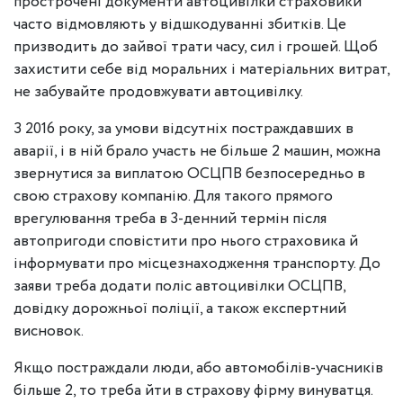
прострочені документи автоцивілки страховики
часто відмовляють у відшкодуванні збитків. Це
призводить до зайвої трати часу, сил і грошей. Щоб
захистити себе від моральних і матеріальних витрат,
не забувайте продовжувати автоцивілку.
З 2016 року, за умови відсутніх постраждавших в
аварії, і в ній брало участь не більше 2 машин, можна
звернутися за виплатою ОСЦПВ безпосередньо в
свою страхову компанію. Для такого прямого
врегулювання треба в 3-денний термін після
автопригоди сповістити про нього страховика й
інформувати про місцезнаходження транспорту. До
заяви треба додати поліс автоцивілки ОСЦПВ,
довідку дорожньої поліції, а також експертний
висновок.
Якщо постраждали люди, або автомобілів-учасників
більше 2, то треба йти в страхову фірму винуватця.