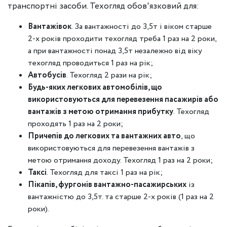
транспортні засоби. Техогляд обов'язковий для:
Вантажівок
. За вантажності до 3,5т і віком старше
2-х років проходити техогляд треба 1 раз на 2 роки,
а при вантажності понад 3,5т незалежно від віку
техогляд проводиться 1 раз на рік;
Автобусів
. Техогляд 2 рази на рік;
Будь-яких легкових автомобілів, що
використовуються для перевезення пасажирів або
вантажів з метою отримання прибутку
. Техогляд
проходять 1 раз на 2 роки;
Причепів до легкових та вантажних авто
, що
використовуються для перевезення вантажів з
метою отримання доходу. Техогляд 1 раз на 2 роки;
Таксі
. Техогляд для таксі 1 раз на рік;
Пікапів, фургонів вантажно-пасажирських
із
вантажністю до 3,5т. та старше 2-х років (1 раз на 2
роки).