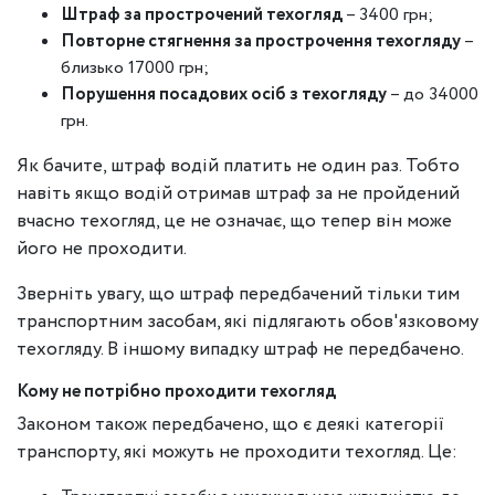
Штраф за прострочений техогляд
– 3400 грн;
Повторне стягнення за прострочення техогляду
–
близько 17000 грн;
Порушення посадових осіб з техогляду
– до 34000
грн.
Як бачите, штраф водій платить не один раз. Тобто
навіть якщо водій отримав штраф за не пройдений
вчасно техогляд, це не означає, що тепер він може
його не проходити.
Зверніть увагу, що штраф передбачений тільки тим
транспортним засобам, які підлягають обов'язковому
техогляду. В іншому випадку штраф не передбачено.
Кому не потрібно проходити техогляд
Законом також передбачено, що є деякі категорії
транспорту, які можуть не проходити техогляд. Це: