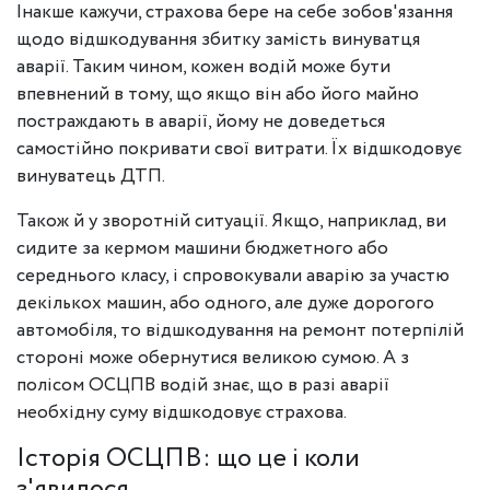
Інакше кажучи, страхова бере на себе зобов'язання
щодо відшкодування збитку замість винуватця
аварії. Таким чином, кожен водій може бути
впевнений в тому, що якщо він або його майно
постраждають в аварії, йому не доведеться
самостійно покривати свої витрати. Їх відшкодовує
винуватець ДТП.
Також й у зворотній ситуації. Якщо, наприклад, ви
сидите за кермом машини бюджетного або
середнього класу, і спровокували аварію за участю
декількох машин, або одного, але дуже дорогого
автомобіля, то відшкодування на ремонт потерпілій
стороні може обернутися великою сумою. А з
полісом ОСЦПВ водій знає, що в разі аварії
необхідну суму відшкодовує страхова.
Історія ОСЦПВ: що це і коли
з'явилося