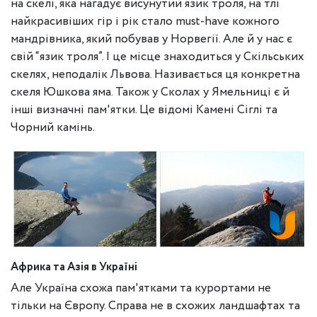
на скелі, яка нагадує висунутий язик троля, на тлі
найкрасивіших гір і рік стало must-have кожного
мандрівника, який побував у Норвегії. Але й у нас є
свій “язик троля”. І це місце знаходиться у Скільських
скелях, неподалік Львова. Називається ця конкретна
скеля Юшкова яма. Також у Сколах у Ямельниці є й
інші визначні пам'ятки. Це відомі Камені Сіглі та
Чорний камінь.
Африка та Азія в Україні
Але Україна схожа пам'ятками та курортами не
тільки на Європу. Справа не в схожих ландшафтах та