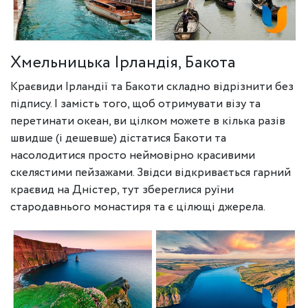
Хмельницька Ірландія, Бакота
Краєвиди Ірландії та Бакоти складно відрізнити без
підпису. І замість того, щоб отримувати візу та
перетинати океан, ви цілком можете в кілька разів
швидше (і дешевше) дістатися Бакоти та
насолодитися просто неймовірно красивими
скелястими пейзажами. Звідси відкривається гарний
краєвид на Дністер, тут збереглися руїни
стародавнього монастиря та є цілющі джерела.