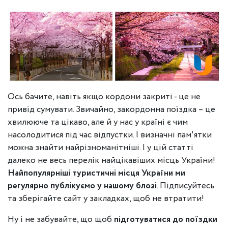
Ось бачите, навіть якщо кордони закриті - це не
привід сумувати. Звичайно, закордонна поїздка – це
хвилююче та цікаво, але й у нас у країні є чим
насолодитися під час відпустки. І визначні пам'ятки
можна знайти найрізноманітніші. І у цій статті
далеко не весь перелік найцікавіших місць України!
Найпопулярніші туристичні місця України ми
регулярно публікуємо у нашому блозі
. Підписуйтесь
та зберігайте сайт у закладках, щоб не втратити!
Ну і не забувайте, що щоб
підготуватися до поїздки