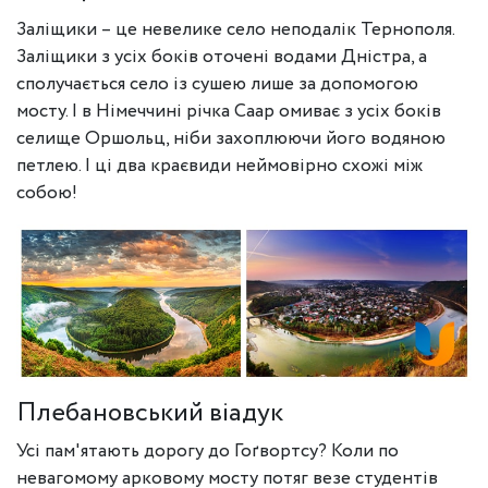
Заліщики – це невелике село неподалік Тернополя.
Заліщики з усіх боків оточені водами Дністра, а
сполучається село із сушею лише за допомогою
мосту. І в Німеччині річка Саар омиває з усіх боків
селище Оршольц, ніби захоплюючи його водяною
петлею. І ці два краєвиди неймовірно схожі між
собою!
Плебановський віадук
Усі пам'ятають дорогу до Гоґвортсу? Коли по
невагомому арковому мосту потяг везе студентів