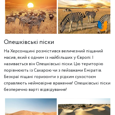
Олешківські піски
На Херсонщині розмістився величезний піщаний
масив, який є одним із найбільших у Європі. І
називається він Олешківські піски. Цю територію
порівнюють із Сахарою чи з пейзажами Еміратів.
Безкраї піщані горизонти з рідким сухостоєм
справляють неймовірне враження! Олешківські піски
безперечно варті відвідування!