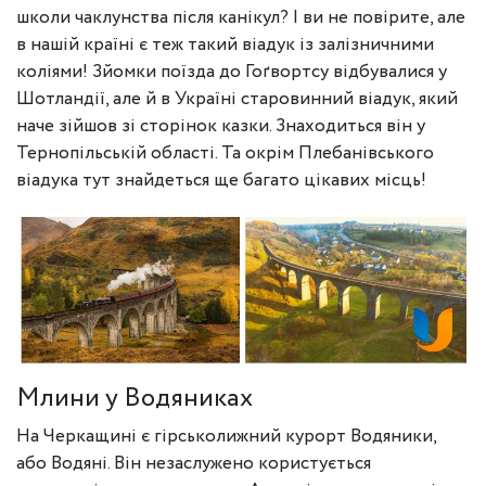
школи чаклунства після канікул? І ви не повірите, але
в нашій країні є теж такий віадук із залізничними
коліями! Зйомки поїзда до Гоґвортсу відбувалися у
Шотландії, але й в Україні старовинний віадук, який
наче зійшов зі сторінок казки. Знаходиться він у
Тернопільській області. Та окрім Плебанівського
віадука тут знайдеться ще багато цікавих місць!
Млини у Водяниках
На Черкащині є гірськолижний курорт Водяники,
або Водяні. Він незаслужено користується