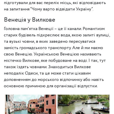
підготували для вас перелік місць, які відповідають
на запитання “Чому варто відвідати Україну”.
Венеція у Вилкове
Головна пам'ятка Венеції – це її канали. Романтизм
старих будівель підкреслює вода, якою залиті вулиці,
та вузькі човни, в яких заведено пересуватися
замість громадського транспорту. Але й ми маємо
свою Венецію. Українською Венецією називають
містечко Вилкове, яке побудоване на воді. І так, тут
також їздять човнами. Знаходиться Вилкове
неподалік Одеси, та це може стати цікавим
доповненням до морського відпочинку або навіть
основною причиною для організації відпустки.