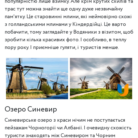
популярністю лише взимку. Але крім крутих схилів та
трас тут можна знайти ще одну дуже незвичайну
пам'ятку. Це старовинні млини, які неймовірно схожі
з голландськими млинами у Кіндердійці. Це варто
побачити, тому заглядайте у Водяники з візитом, щоб
зробити кілька красивих фото. І особливо, в теплу
пору року. І приємніше гуляти, і туристів менше.
Озеро Синевир
Синевирське озеро з краси нічим не поступається
пейзажам Чорногорії чи Албанії. І очевидну схожість
туристи знаходять між Синевиром та Чорним