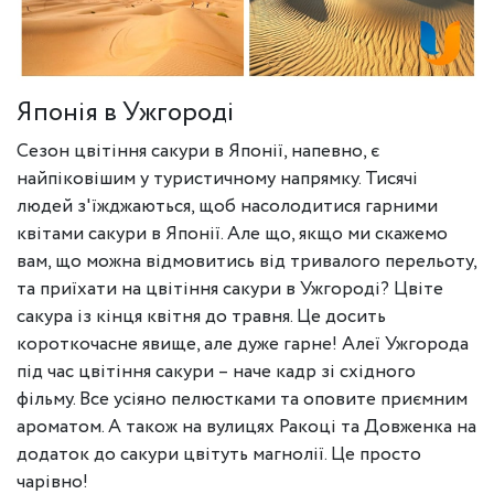
Японія в Ужгороді
Сезон цвітіння сакури в Японії, напевно, є
найпіковішим у туристичному напрямку. Тисячі
людей з'їжджаються, щоб насолодитися гарними
квітами сакури в Японії. Але що, якщо ми скажемо
вам, що можна відмовитись від тривалого перельоту,
та приїхати на цвітіння сакури в Ужгороді? Цвіте
сакура із кінця квітня до травня. Це досить
короткочасне явище, але дуже гарне! Алеї Ужгорода
під час цвітіння сакури – наче кадр зі східного
фільму. Все усіяно пелюстками та оповите приємним
ароматом. А також на вулицях Ракоці та Довженка на
додаток до сакури цвітуть магнолії. Це просто
чарівно!