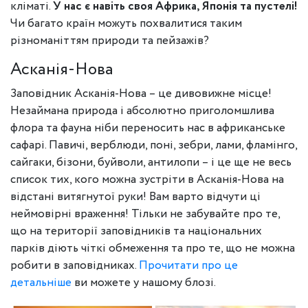
кліматі.
У нас є навіть своя Африка, Японія та пустелі!
Чи багато країн можуть похвалитися таким
різноманіттям природи та пейзажів?
Асканія-Нова
Заповідник Асканія-Нова – це дивовижне місце!
Незаймана природа і абсолютно приголомшлива
флора та фауна ніби переносить нас в африканське
сафарі. Павичі, верблюди, поні, зебри, лами, фламінго,
сайгаки, бізони, буйволи, антилопи – і це ще не весь
список тих, кого можна зустріти в Асканія-Нова на
відстані витягнутої руки! Вам варто відчути ці
неймовірні враження! Тільки не забувайте про те,
що на території заповідників та національних
парків діють чіткі обмеження та про те, що не можна
робити в заповідниках.
Прочитати про це
детальніше
ви можете у нашому блозі.