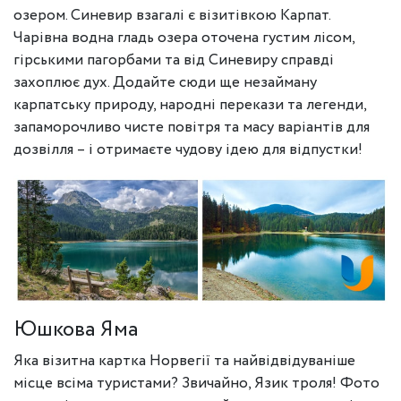
озером. Синевир взагалі є візитівкою Карпат.
Чарівна водна гладь озера оточена густим лісом,
гірськими пагорбами та від Синевиру справді
захоплює дух. Додайте сюди ще незайману
карпатську природу, народні перекази та легенди,
запаморочливо чисте повітря та масу варіантів для
дозвілля – і отримаєте чудову ідею для відпустки!
Юшкова Яма
Яка візитна картка Норвегії та найвідвідуваніше
місце всіма туристами? Звичайно, Язик троля! Фото