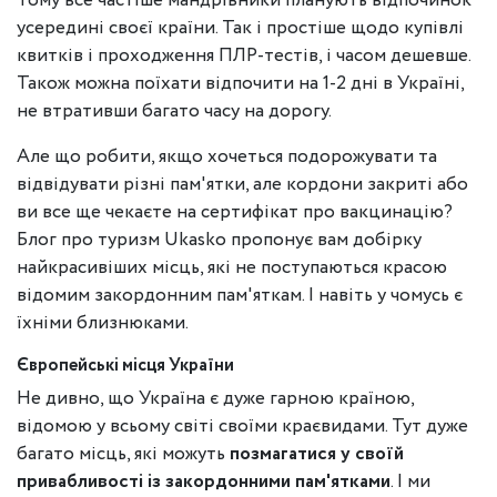
Тому все частіше мандрівники планують відпочинок
усередині своєї країни. Так і простіше щодо купівлі
квитків і проходження ПЛР-тестів, і часом дешевше.
Також можна поїхати відпочити на 1-2 дні в Україні,
не втративши багато часу на дорогу.
Але що робити, якщо хочеться подорожувати та
відвідувати різні пам'ятки, але кордони закриті або
ви все ще чекаєте на сертифікат про вакцинацію?
Блог про туризм Ukasko пропонує вам добірку
найкрасивіших місць, які не поступаються красою
відомим закордонним пам'яткам. І навіть у чомусь є
їхніми близнюками.
Європейські місця України
Не дивно, що Україна є дуже гарною країною,
відомою у всьому світі своїми краєвидами. Тут дуже
багато місць, які можуть
позмагатися у своїй
привабливості із закордонними пам'ятками
. І ми