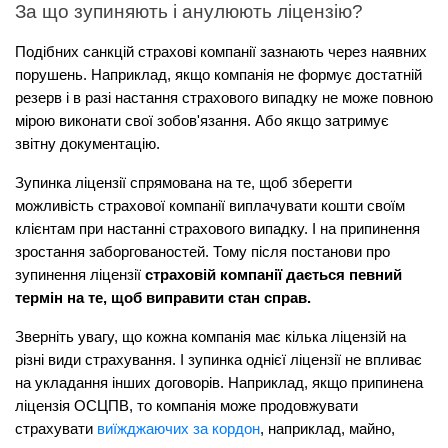
За що зупиняють і анулюють ліцензію?
Подібних санкцій страхові компанії зазнають через наявних 
порушень. Наприклад, якщо компанія не формує достатній 
резерв і в разі настання страхового випадку не може повною 
мірою виконати свої зобов'язання. Або якщо затримує 
звітну документацію.
Зупинка ліцензії спрямована на те, щоб зберегти 
можливість страхової компанії виплачувати кошти своїм 
клієнтам при настанні страхового випадку. І на припинення 
зростання заборгованостей. Тому після постанови про 
зупинення ліцензії 
страховій компанії дається певний 
термін на те, щоб виправити стан справ.
Зверніть увагу, що кожна компанія має кілька ліцензій на 
різні види страхування. І зупинка однієї ліцензії не впливає 
на укладання інших договорів. Наприклад, якщо припинена 
ліцензія ОСЦПВ, то компанія може продовжувати 
страхувати 
виїжджаючих за кордон
, наприклад, майно, 