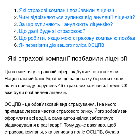
Які страхові компанії позбавили ліцензії
Чим відрізняються зупинка від ануляції ліцензії?
За що зупиняють і анулюють ліцензію?
Що далі буде зі страховою?
Що робити, якщо мою страхову компанію позбав
Як перевірити дію вашого поліса ОСЦПВ
Які страхові компанії позбавили ліцензії
Цього місяця у страховій сфері відбулися істотні зміни. 
Національний банк України ще на початку березня склав 
акти з приводу порушень 46 страхових компаній. І деякі СК 
вже були позбавлені ліцензій.
ОСЦПВ - це обов'язковий вид страхування, і на нього 
припадає левова частка страхового ринку. Його зобов'язані 
оформляти всі водії, а сама автоцивілка забезпечує 
відшкодування в разі аварії. Тому дуже важливо, щоб 
страхова компанія, яка виписала поліс ОСЦПВ, була в 