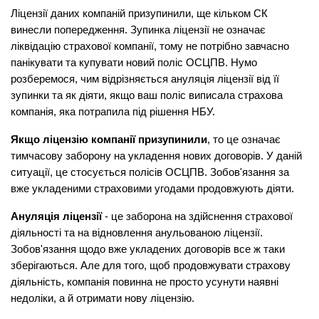
Ліцензії даних компаній призупинили, ще кільком СК 
винесли попередження. Зупинка ліцензії не означає 
ліквідацію страхової компанії, тому не потрібно завчасно 
панікувати та купувати новий поліс ОСЦПВ. Нумо 
розберемося, чим відрізняється ануляція ліцензії від її 
зупинки та як діяти, якщо ваш поліс виписала страхова 
компанія, яка потрапила під рішення НБУ.
Якщо ліцензію компанії призупинили
, то це означає 
тимчасову заборону на укладення нових договорів. У даній 
ситуації, це стосується полісів ОСЦПВ. Зобов'язання за 
вже укладеними страховими угодами продовжують діяти.
Ануляція ліцензії
 - це заборона на здійснення страхової 
діяльності та на відновлення анульованою ліцензії. 
Зобов'язання щодо вже укладених договорів все ж таки 
зберігаються. Але для того, щоб продовжувати страхову 
діяльність, компанія повинна не просто усунути наявні 
недоліки, а й отримати нову ліцензію.