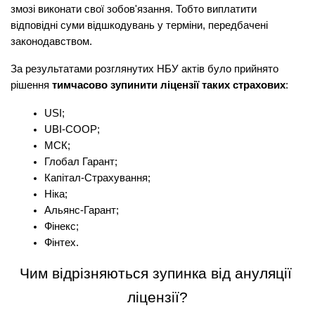
змозі виконати свої зобов'язання. Тобто виплатити 
відповідні суми відшкодувань у терміни, передбачені 
законодавством.
За результатами розглянутих НБУ актів було прийнято 
рішення 
тимчасово зупинити ліцензії таких страхових
:
USI;
UBI-COOP;
МСК;
Глобал Гарант;
Капітал-Страхування;
Ніка;
Альянс-Гарант;
Фінекс;
Фінтех.
Чим відрізняються зупинка від ануляції 
ліцензії?