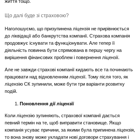
життя тощо.
Що далі буде зі страховою?
Наголошуємо, що призупинена ліцензія не прирівнюється 
до ліквідації або банкрутства компанії. Страхова компанія 
продовжує існувати та функціонувати. Але тепер її 
діяльність повинна бути спрямована в першу чергу на 
вирішення фінансових проблем і повернення ліцензії.
Але не завжди страхові компанії кидають все та починають 
працювати над відновленням ліцензії. Тому після того, як 
ліцензію СК зупинили, може бути три варіанти розвитку 
подій.
Поновлення дії ліцензії
Коли ліцензію зупиняють, страхової компанії дається 
певний термін на те, щоб виправити становище. Якщо 
компанія усуває причини, за якими була припинена ліцензія, 
то вона знову може укладати нові договори страхування і 