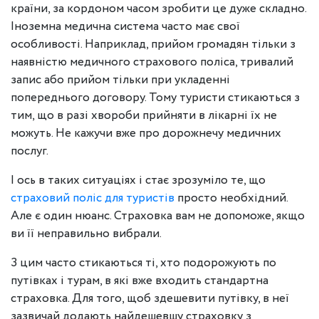
країни, за кордоном часом зробити це дуже складно.
Іноземна медична система часто має свої
особливості. Наприклад, прийом громадян тільки з
наявністю медичного страхового поліса, тривалий
запис або прийом тільки при укладенні
попереднього договору. Тому туристи стикаються з
тим, що в разі хвороби прийняти в лікарні їх не
можуть. Не кажучи вже про дорожнечу медичних
послуг.
І ось в таких ситуаціях і стає зрозуміло те, що
страховий поліс для туристів
просто необхідний.
Але є один нюанс. Страховка вам не допоможе, якщо
ви її неправильно вибрали.
З цим часто стикаються ті, хто подорожують по
путівках і турам, в які вже входить стандартна
страховка. Для того, щоб здешевити путівку, в неї
зазвичай додають найдешевшу страховку з