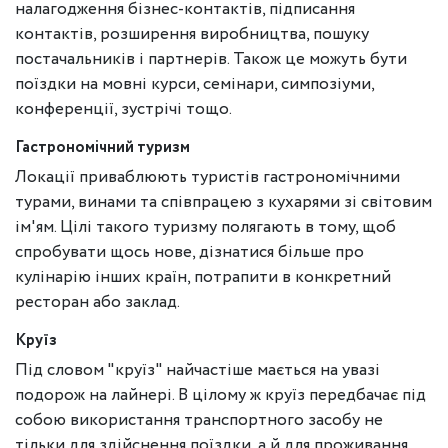
налагодження бізнес-контактів, підписання
контактів, розширення виробництва, пошуку
постачальників і партнерів. Також це можуть бути
поїздки на мовні курси, семінари, симпозіуми,
конференції, зустрічі тощо.
Гастрономічний туризм
Локації приваблюють туристів гастрономічними
турами, винами та співпрацею з кухарями зі світовим
ім'ям. Цілі такого туризму полягають в тому, щоб
спробувати щось нове, дізнатися більше про
кулінарію інших країн, потрапити в конкретний
ресторан або заклад.
Круїз
Під словом "круїз" найчастіше мається на увазі
подорож на лайнері. В цілому ж круїз передбачає під
собою використання транспортного засобу не
тільки для здійснення поїздки, а й для проживання,