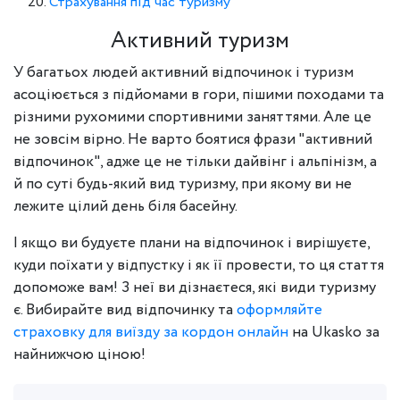
Страхування під час туризму
Активний туризм
У багатьох людей активний відпочинок і туризм
асоціюється з підйомами в гори, пішими походами та
різними рухомими спортивними заняттями. Але це
не зовсім вірно. Не варто боятися фрази "активний
відпочинок", адже це не тільки дайвінг і альпінізм, а
й по суті будь-який вид туризму, при якому ви не
лежите цілий день біля басейну.
І якщо ви будуєте плани на відпочинок і вирішуєте,
куди поїхати у відпустку і як її провести, то ця стаття
допоможе вам! З неї ви дізнаєтеся, які види туризму
є. Вибирайте вид відпочинку та
оформляйте
страховку для виїзду за кордон онлайн
на Ukasko за
найнижчою ціною!