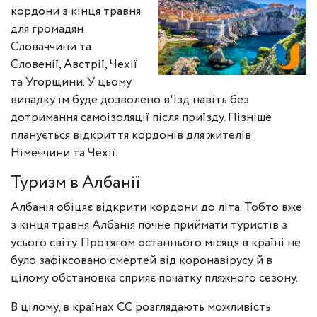
кордони з кінця травня
для громадян
Словаччини та
Словенії, Австрії, Чехії
та Угорщини. У цьому
випадку їм буде дозволено в'їзд навіть без
дотримання самоізоляції після приїзду. Пізніше
планується відкриття кордонів для жителів
Німеччини та Чехії.
Туризм в Албанії
Албанія обіцяє відкрити кордони до літа. Тобто вже
з кінця травня Албанія почне приймати туристів з
усього світу. Протягом останнього місяця в країні не
було зафіксовано смертей від коронавірусу й в
цілому обстановка сприяє початку пляжного сезону.
В цілому, в країнах ЄС розглядають можливість