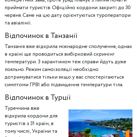
конкретних заяв, проте уряд планує з липня почати
приймати туристів. Офіційно кордони закриті до 30
червня. Саме на цю дату орієнтуються туроператори
та авіалінії.
Відпочинок в Танзанії
Танзанія вже відкрила міжнародне сполучення, однак
в країні ще проводиться вибірковий скринінг
температури. З карантином теж справи йдуть дуже
лояльно. Режим самоізоляції необхідно
дотримуватися тільки якщо у вас спостерігаються
симптоми ГРВІ або підвищення температури тіла.
Відпочинок в Турції
Туреччина вже
відкрила кордони для
туристів з 31 країн, в
тому числі, України та