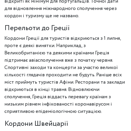
відкриті як мінімум для португальців. Точної дати
для відновлення міжнародного сполучення через
кордон і туризму ще не названо.
Перельоти до Греції
Кордони Греції для туристів відкриються з 1 липня,
проте є деякі винятки. Наприклад, з
Великобританією та деякими країнами Греція
підтримає авіасполучення вже з початку червня.
Спортивні заходи та концерти за участю великої
кількості глядачів проходити не будуть. Раніше всіх
міст приймуть туристів Афіни. Ресторани та заклади
відкриються в кінці травня. Відновлюючи
сполучення, Греція віддасть перевагу країнам з
низьким рівнем інфікованості коронавірусом і
сприятливою епідеміологічною ситуацією.
Кордони Швейцарії