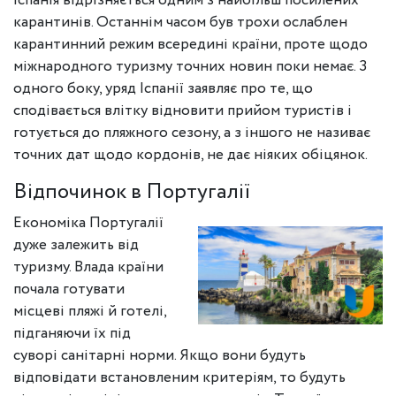
Іспанія відрізняється одним з найбільш посилених
карантинів. Останнім часом був трохи ослаблен
карантинний режим всередині країни, проте щодо
міжнародного туризму точних новин поки немає. З
одного боку, уряд Іспанії заявляє про те, що
сподівається влітку відновити прийом туристів і
готується до пляжного сезону, а з іншого не називає
точних дат щодо кордонів, не дає ніяких обіцянок.
Відпочинок в Португалії
Економіка Португалії
дуже залежить від
туризму. Влада країни
почала готувати
місцеві пляжі й готелі,
підганяючи їх під
суворі санітарні норми. Якщо вони будуть
відповідати встановленим критеріям, то будуть