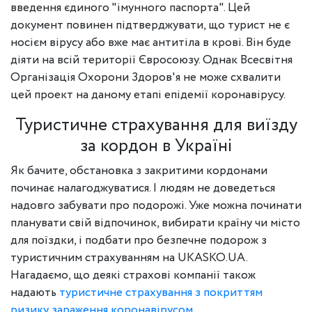
введення єдиного "імунного паспорта". Цей
документ повинен підтверджувати, що турист не є
носієм вірусу або вже має антитіла в крові. Він буде
діяти на всій території Євросоюзу. Однак Всесвітня
Організація Охорони Здоров'я не може схвалити
цей проект на даному етапі епідемії коронавірусу.
Туристичне страхування для виїзду
за кордон в Україні
Як бачите, обстановка з закритими кордонами
починає налагоджуватися. І людям не доведеться
надовго забувати про подорожі. Уже можна починати
планувати свій відпочинок, вибирати країну чи місто
для поїздки, і подбати про безпечне подорож з
туристичним страхуванням на UKASKO.UA.
Нагадаємо, що деякі страхові компанії також
надають
туристичне страхування з покриттям
ризику зараження коронавірусом
.