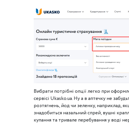
Вибрати потрібні опції легко при оформ
сервісі Ukasko.ua. Ну а в аптечку не забуд
розтягнень, йод чи зеленку, наприклад, я
знадобиться назальний спрей, вушні краплі
купання та тривале перебування у воді 