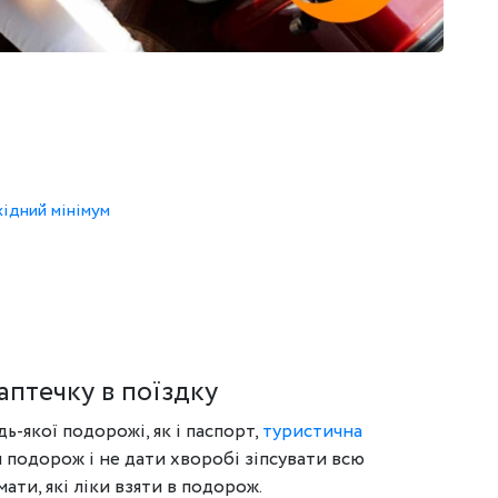
хідний мінімум
аптечку в поїздку
-якої подорожі, як і паспорт,
туристична
и подорож і не дати хворобі зіпсувати всю
ати, які ліки взяти в подорож.