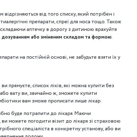
м відрізняються від того списку, який потрібен і
тиалергічні препарати, спреї для носа тощо. Також
 складаючи аптечку в дорогу з дитиною врахуйте
им дозуванням або зміненим складом та формою
.
арати на постійній основі, не забудьте взяти їх у
 ви прямуєте, список ліків, які можна купити без
р або вату ви, звичайно ж, зможете купити
ибіотики вам зможе прописати лише лікар.
ібно буде потрапити до лікаря. Маючи
, ви можете погодити візит до лікаря зі страховою
отрібного спеціаліста в конкретну установу, або ви
овернення додому.