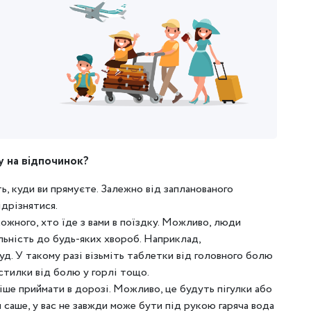
у на відпочинок?
ь, куди ви прямуєте. Залежно від запланованого
ідрізнятися.
кожного, хто їде з вами в поїздку. Можливо, люди
льність до будь-яких хвороб. Наприклад,
д. У такому разі візьміть таблетки від головного болю
стилки від болю у горлі тощо.
ніше приймати в дорозі. Можливо, це будуть пігулки або
саше, у вас не завжди може бути під рукою гаряча вода