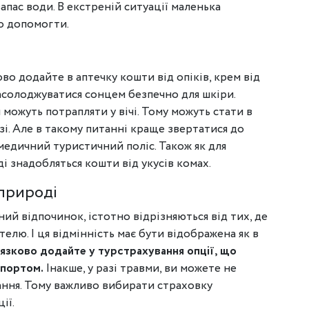
запас води. В екстреній ситуації маленька
о допомогти.
о додайте в аптечку кошти від опіків, крем від
насолоджуватися сонцем безпечно для шкіри.
можуть потрапляти у вічі. Тому можуть стати в
зі. Але в такому питанні краще звертатися до
медичний туристичний поліс. Також як для
ді знадобляться кошти від укусів комах.
 природі
ий відпочинок, істотно відрізняються від тих, де
елю. І ця відмінність має бути відображена як в
язково додайте у турстрахування опції, що
спортом.
Інакше, у разі травми, ви можете не
ння. Тому важливо вибирати страховку
ії.