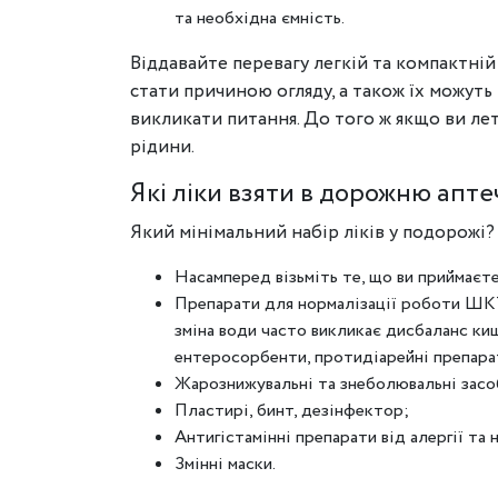
та необхідна ємність.
Віддавайте перевагу легкій та компактній
стати причиною огляду, а також їх можуть
викликати питання. До того ж якщо ви лет
рідини.
Які ліки взяти в дорожню апте
Який мінімальний набір ліків у подорожі?
Насамперед візьміть те, що ви приймаєте 
Препарати для нормалізації роботи ШКТ.
зміна води часто викликає дисбаланс ки
ентеросорбенти, протидіарейні препарат
Жарознижувальні та знеболювальні засо
Пластирі, бинт, дезінфектор;
Антигістамінні препарати від алергії та 
Змінні маски.