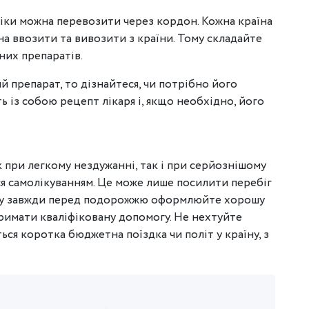
 ліки можна перевозити через кордон. Кожна країна
а ввозити та вивозити з країни. Тому складайте
них препаратів.
препарат, то дізнайтеся, чи потрібно його
ть із собою рецепт лікаря і, якщо необхідно, його
 при легкому нездужанні, так і при серйознішому
я самолікуванням. Це може лише посилити перебіг
ому завжди перед подорожжю оформлюйте хорошу
римати кваліфіковану допомогу. Не нехтуйте
ься коротка бюджетна поїздка чи політ у країну, з