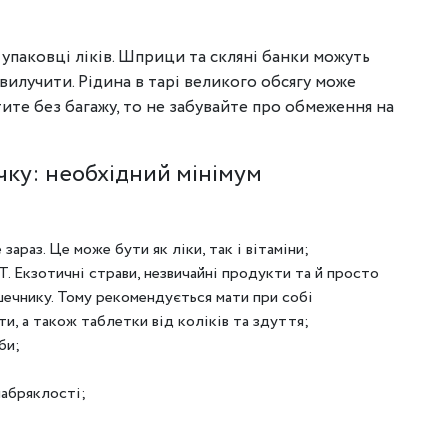
 упаковці ліків. Шприци та скляні банки можуть
 вилучити. Рідина в тарі великого обсягу може
ите без багажу, то не забувайте про обмеження на
чку: необхідний мінімум
зараз. Це може бути як ліки, так і вітаміни;
 Екзотичні страви, незвичайні продукти та й просто
шечнику. Тому рекомендується мати при собі
и, а також таблетки від коліків та здуття;
би;
набряклості;