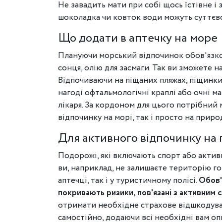
Не завадить мати при собі щось їстівне і 
шоколадка чи ковток води можуть суттєв
Що додати в аптечку на море
Плануючи морський відпочинок обов'язков
сонця, олію для засмаги. Так ви зможете 
Відпочиваючи на піщаних пляжах, піщинки 
нагоді офтальмологічні краплі або очні ма
лікаря. За кордоном для цього потрібний 
відпочинку на морі, так і просто на приро
Для активного відпочинку на
Подорожі, які включають спорт або активн
ви, наприклад, не залишаєте територію гот
аптечці, так і у туристичному полісі.
Обов'
покривають ризики, пов'язані з активним 
отримати необхідне страхове відшкодува
самостійно, додаючи всі необхідні вам опц