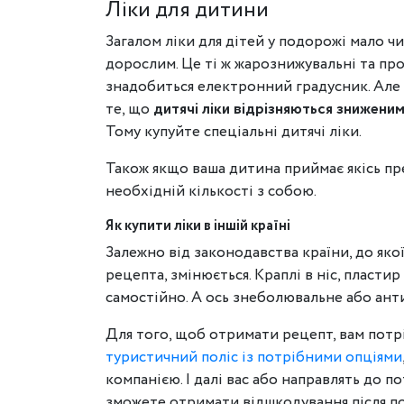
Ліки для дитини
Загалом ліки для дітей у подорожі мало чи
дорослим. Це ті ж жарознижувальні та про
знадобиться електронний градусник. Але
те, що
дитячі ліки відрізняються знижен
Тому купуйте спеціальні дитячі ліки.
Також якщо ваша дитина приймає якісь преп
необхідній кількості з собою.
Як купити ліки в іншій країні
Залежно від законодавства країни, до якої
рецепта, змінюється. Краплі в ніс, пласти
самостійно. А ось знеболювальне або ант
Для того, щоб отримати рецепт, вам потр
туристичний поліс із потрібними опціями
компанією. І далі вас або направлять до п
зможете отримати відшкодування після п