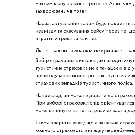
максимальну кількість ризиків. Адже
чим д
захворювань чи травм
.
Наразі актуальним також буде покриття з
невиїзду та скасування рейсу. Через те, щ
втратити гроші за квитки.
Які страхові випадки покриває стра
Вибір страхових випадків, які входитимут
туристична страховка не є панацеєю від ус
відшкодування можна розраховувати лише
страхових випадків туристичного поліса.
Наприклад, ви можете додати до страхов
При виборі страховки слід орієнтуватися 
може вплинути на те, які ризики варто до
Також зверніть увагу, що є загальне страх
кожного страхового випадку передбачено сво