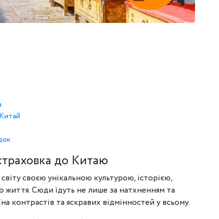
а
 Китай
док
страховка до Китаю
 світу своєю унікальною культурою, історією,
 життя. Сюди їдуть не лише за натхненням та
їна контрастів та яскравих відмінностей у всьому.