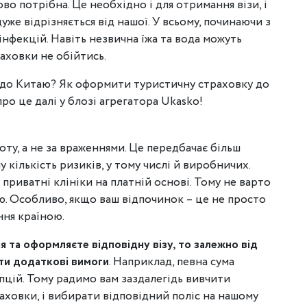
о потрібна. Це необхідно і для отримання візи, і
дуже відрізняється від нашої. У всьому, починаючи з
інфекцій. Навіть незвична їжа та вода можуть
аховки не обійтись.
і до Китаю? Як оформити туристичну страховку до
ро це далі у блозі агрегатора Ukasko!
оту, а не за враженнями. Це передбачає більш
 кількість ризиків, у тому числі й виробничих.
приватні клініки на платній основі. Тому не варто
. Особливо, якщо ваш відпочинок – це не просто
ння країною.
я та оформляєте відповідну візу, то залежно від
ти додаткові вимоги
. Наприклад, певна сума
пцій. Тому радимо вам заздалегідь вивчити
аховки, і вибирати відповідний поліс на нашому