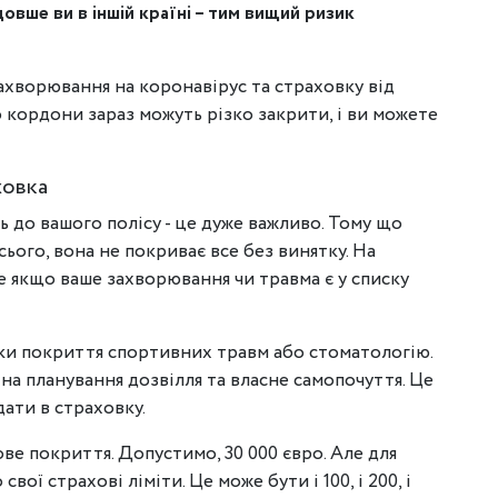
овше ви в іншій країні – тим вищий ризик
ахворювання на коронавірус та страховку від
о кордони зараз можуть різко закрити, і ви можете
ховка
ь до вашого полісу - це дуже важливо. Тому що
ього, вона не покриває все без винятку. На
 якщо ваше захворювання чи травма є у списку
ки покриття спортивних травм або стоматологію.
на планування дозвілля та власне самопочуття. Це
дати в страховку.
ове покриття. Допустимо, 30 000 євро. Але для
ї страхові ліміти. Це може бути і 100, і 200, і