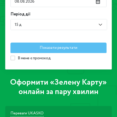
Період дії
15 д
Показати результати
В мене є промокод
Оформити «Зелену Карту»
онлайн за пару хвилин
Переваги UKASKO