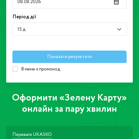
Період дії
15 д
Показати результати
В мене є промокод
Оформити «Зелену Карту»
онлайн за пару хвилин
Переваги UKASKO