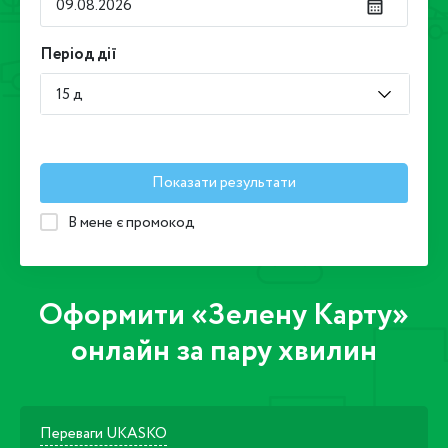
Період дії
15 д
Показати результати
В мене є промокод
Оформити «Зелену Карту»
онлайн за пару хвилин
Переваги UKASKO