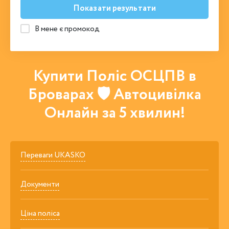
Показати результати
В мене є промокод
Купити Поліс ОСЦПВ в
Броварах 🛡 Автоцивілка
Онлайн за 5 хвилин!
Переваги UKASKO
Документи
Ціна поліса