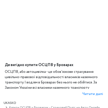
Де вигідно купити ОСЦПВ у Броварах
ОСЦПВ, або автоцивілка - це обов'язкове страхування
цивільно-правової відповідальності власників наземного
транспорту. І водіям в Броварах без нього не обійтися. За
Законом України всі власники наземного транспорту
зобов'язані оформляти поліс ОСЦПВ для того, щоб їздити
Читати далі
на своєму транспорті.
UKASKO
Поліс ОСЦПВ страхує відповідальність водіїв на дорозі на
Купити ОСЦПВ у Броварах • Страховий Поліс на Авто Онлайн