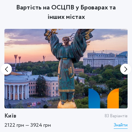
Вартість на ОСЦПВ у Броварах та
інших містах
Київ
Х
тів
83 Варіантів
2122 грн — 3924 грн
1
ти
Знайти