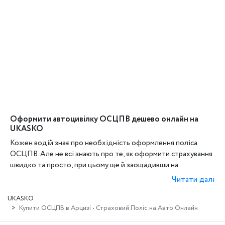
Оформити автоцивілку ОСЦПВ дешево онлайн на
UKASKO
Кожен водій знає про необхідність оформлення поліса
ОСЦПВ. Але не всі знають про те, як оформити страхування
швидко та просто, при цьому ще й заощадивши на
страховому полісі.
Читати далі
Страхування ОСЦПВ можна оформити як у відділенні
UKASKO
страхової компанії в Арцизі, так і онлайн. У оформлення
Купити ОСЦПВ в Арцизі • Страховий Поліс на Авто Онлайн
автоцивілки онлайн є безліч переваг.