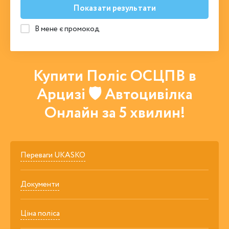
Показати результати
В мене є промокод
Купити Поліс ОСЦПВ в
Арцизі 🛡 Автоцивілка
Онлайн за 5 хвилин!
Переваги UKASKO
Документи
Ціна поліса