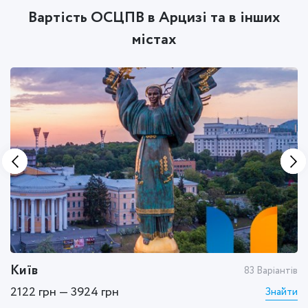
Вартість ОСЦПВ в Арцизі та в інших
містах
Київ
Х
тів
83 Варіантів
2122 грн — 3924 грн
1
ти
Знайти