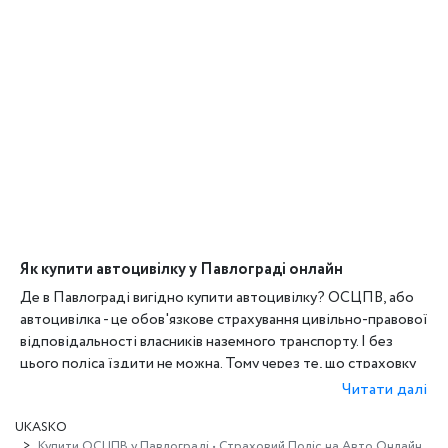
Як купити автоцивілку у Павлограді онлайн
Де в Павлограді вигідно купити автоцивілку? ОСЦПВ, або
автоцивілка - це обов'язкове страхування цивільно-правової
відповідальності власників наземного транспорту. І без
цього поліса їздити не можна. Тому через те, що страховку
потрібно оформляти регулярно й обов'язково, економія на
Читати далі
полісі автоцивілки не буде зайвою.
UKASKO
Один з найпростіших способів заощадити на автоцивілці у
Купити ОСЦПВ у Павлограді • Страховий Поліс на Авто Онлайн