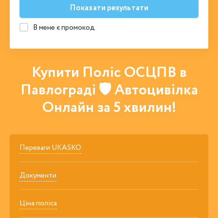
Показати результати
В мене є промокод
Купити Поліс ОСЦПВ в
Павлограді 🛡 Автоцивілка
Онлайн за 5 хвилин!
Переваги UKASKO
Документи
Ціна поліса