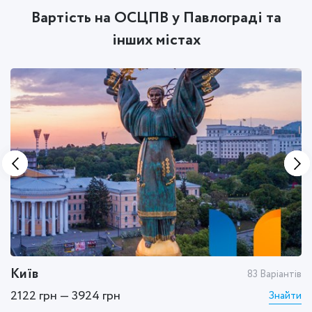
Вартість на ОСЦПВ у Павлограді та
інших містах
Київ
Х
тів
83 Варіантів
2122 грн — 3924 грн
1
ти
Знайти