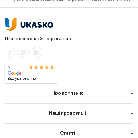
Павлограді - це оформити страховку онлайн. І на це є кілька
причин:
Електронний поліс ОСЦПВ коштує дешевше, ніж
паперова страховка, виписана на бланку;
Платформа онлайн-страхування
Оформлення автоцивілки онлайн на нашому сайті
повністю безкоштовне;
Відсутня плата за використання сайту та підбір
пропозицій;
5 з 5
Немає комісій агентам і страховикам;
Можливість порівняти пропозиції ОСЦПВ і
Відгуки клієнтів
вибрати найвигіднішу з них.
Про компанію
І крім економії грошей, це ще й економія часу. Оформити
ОСЦПВ ви можете буквально за 5-10 хвилин з будь-якого
пристрою. Головне, щоб був доступ до інтернету та
Наші пропозиції
банківська карта. Після того, як ви виберете слушну
пропозицію, ви можете оплатити її та поліс автоцивілки
миттєво прийде на вказану вами адресу електронної пошти
Статті
та/або в месенджер.