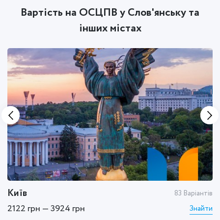
Вартість на ОСЦПВ у Слов'янську та
інших містах
Київ
Х
тів
83 Варіантів
2122 грн — 3924 грн
1
ти
Знайти