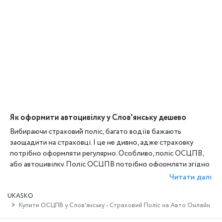
Як оформити автоцивілку у Слов'янську дешево
Вибираючи страховий поліс, багато водіїв бажають
заощадити на страховці. І це не дивно, адже страховку
потрібно оформляти регулярно. Особливо, поліс ОСЦПВ,
або автоцивілку. Поліс ОСЦПВ потрібно оформляти згідно
законодавством. І без цієї страховки взагалі не можна
Читати далі
користуватися автомобілем, бо за це штрафують.
UKASKO
Їздити на автомобілі або мототранспорті можна тільки з
Купити ОСЦПВ у Слов'янську • Страховий Поліс на Авто Онлайн
наявністю поліса ОСЦПВ. Це обов'язкове страхування