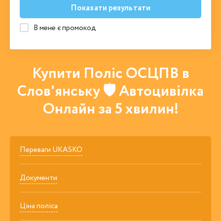
Показати результати
В мене є промокод
Купити Поліс ОСЦПВ в
Слов'янську 🛡 Автоцивілка
Онлайн за 5 хвилин!
Переваги UKASKO
Документи
Ціна поліса