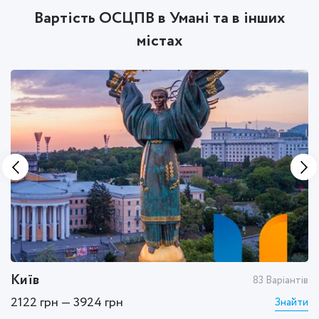
Вартість ОСЦПВ в Умані та в інших
містах
Київ
Х
тів
83 Варіантів
2122 грн — 3924 грн
1
ти
Знайти