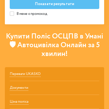
Показати результати
В мене є промокод
Купити Поліс ОСЦПВ в Умані
🛡 Автоцивілка Онлайн за 5
хвилин!
Переваги UKASKO
Документи
Ціна поліса