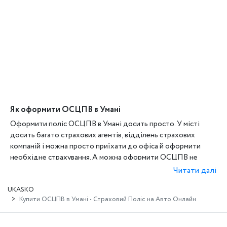
Як оформити ОСЦПВ в Умані
Оформити поліс ОСЦПВ в Умані досить просто. У місті
досить багато страхових агентів, відділень страхових
компаній і можна просто приїхати до офіса й оформити
необхідне страхування. А можна оформити ОСЦПВ не
виходячи з дому. І зробити це більш вигідно, зручно та
Читати далі
простіше, ніж у відділенні страхової компанії. Бажаєте
UKASKO
дізнатися як? За допомогою платформи страхування
Купити ОСЦПВ в Умані • Страховий Поліс на Авто Онлайн
UKASKO.UA.
Оформити ОСЦПВ на нашому сайті дуже просто. Вам не