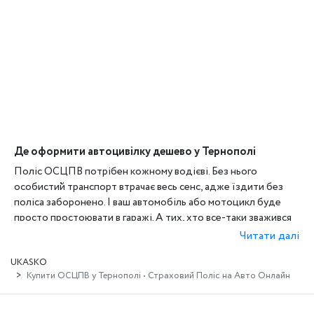
Де оформити автоцивілку дешево у Тернополі
Поліс ОСЦПВ потрібен кожному водієві. Без нього
особистий транспорт втрачає весь сенс, адже їздити без
поліса заборонено. І ваш автомобіль або мотоцикл буде
просто простоювати в гаражі. А тих, хто все-таки зважився
на їзду, не маючи автоцивілки, чекає штраф. І самостійна
Читати далі
виплата збитку всім, хто постраждав за його вини, в разі
UKASKO
аварії.
Купити ОСЦПВ у Тернополі • Страховий Поліс на Авто Онлайн
Тому важливо своєчасно оформляти поліс ОСЦПВ. І щоб не
переплатити або не попастися на виверти шахраїв, потрібно