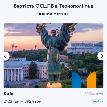
Вартість ОСЦПВ в Тернополі та в
інших містах
Київ
Х
тів
83 Варіантів
2122 грн — 3924 грн
1
ти
Знайти